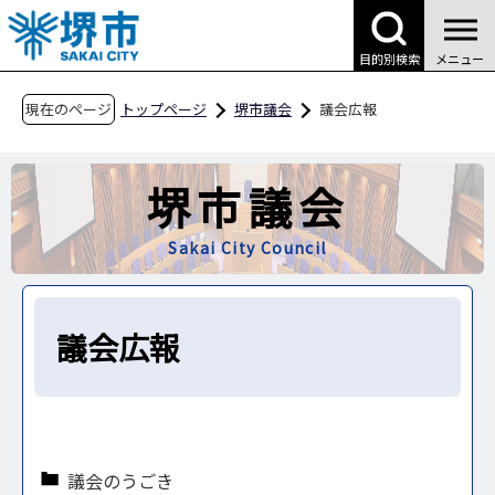
こ
の
目的別検索
メニュー
ペ
ー
現在のページ
トップページ
堺市議会
議会広報
ジ
の
堺市議会
先
頭
Sakai City Council
で
す
議会広報
議会のうごき