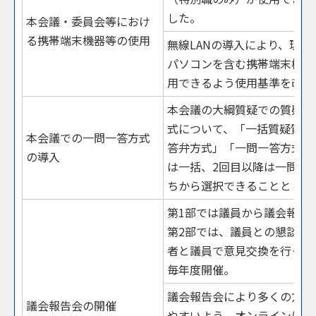
した。
本会議・委員会等におけ
る携帯端末機器等の使用
無線LANの導入により、理事
パソコンを含む携帯端末機器
用できるよう使用基準を改正
本会議の大綱質疑での質疑・
式について、「一括質疑質問
本会議での一問一答方式
答弁方式」「一問一答方式」
の導入
は一括、2回目以降は一問一
ちから選択できることとした
第1部では議員から議会報告
第2部では、議員との懇談と
者と議員で意見交換を行って
毎年度開催。
議会報告会により多くの方が
議会報告会の開催
やすいよう、オンラインによ