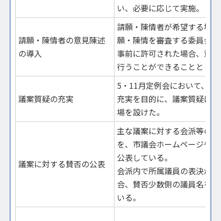
い、必要に応じて実施。
請願・陳情者が希望する場合
請願・陳情者の意見陳述
願・陳情を審査する委員会に
の導入
事前に許可された場合、意見
行うことができることとした
5・11月定例会において、議
議案質疑の充実
充実を目的に、議案質疑に特
場を設けた。
主な議案に対する会派等の賛
を、市議会ホームページや広
公表している。
議案に対する賛否の公表
会派内で所属議員の表決が異
合、賛否少数側の議員名を公
いる。