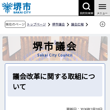
こ
の
目的別検索
メニュー
ペ
ー
現在のページ
トップページ
堺市議会
議会広報
ジ
議会改革に関する取組について
の
堺市議会
先
頭
Sakai City Council
で
す
議会改革に関する取組につ
いて
更新日：2026年2月18日