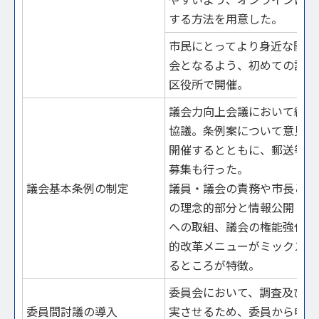
する方法を用意した。
市民にとってより身近な開か
会となるよう、初めての試み
区役所で開催。
議会力向上会議において約2
協議。条例案について意見聴
開催するとともに、郵送等で
募集も行った。
議会基本条例の制定
議員・議会の責務や市長との
の理念的部分と情報公開・住
への取組、議会の権能強化等
的改革メニューがミックスさ
るところが特徴。
委員会において、調査及び審
委員間討議の導入
実させるため、委員から申し