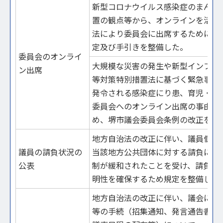
新型コロナウイルス感染症のまん延
置の観点等から、オンラインを活用
法により委員会に出席するために必
定及び手引きを整備した。
委員会のオンライ
大規模な災害の発生や新型インフル
ン出席
等対策特別措置法に基づく緊急事態
発令される感染症にり患、育児・介
委員会へのオンライン出席の事由と
め、堺市議会委員会条例の改正を行
地方自治法の改正に伴い、議員個人
議員の請負状況の
当該地方公共団体に対する請負に関
公表
制が緩和されたことを受け、請負状
明性を確保するため規定を整備した
地方自治法の改正に伴い、議会に係
等の手続（招集通知、発言通告書の