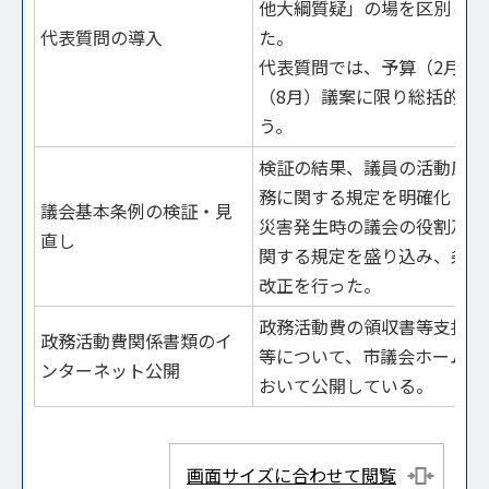
他大綱質疑」の場を区別して
代表質問の導入
た。
代表質問では、予算（2月）
（8月）議案に限り総括的な
う。
検証の結果、議員の活動原則
務に関する規定を明確化し、
議会基本条例の検証・見
災害発生時の議会の役割及び
直し
関する規定を盛り込み、条例
改正を行った。
政務活動費の領収書等支払証
政務活動費関係書類のイ
等について、市議会ホームペ
ンターネット公開
おいて公開している。
画面サイズに合わせて閲覧