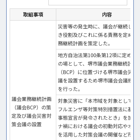
取組事項
内容
災害等の発生時に、議会が継続して
き役割及びこれに係る責務を定めた
務継続計画を策定した。
地方自治法第100条第12項に定める
の場として、堺市議会業務継続計画
（BCP）に位置づける堺市議会災害
議を設置するため堺市議会会議規則
を行った。
議会業務継続計画
対象災害に「本市域を対象として新
（議会BCP）の策
フルエンザ等対策特別措置法に基づ
定及び議会災害対
事態宣言が発令されたとき」を加え
策会議の設置
ナ禍における議会の初動対応やオン
を活用した対策会議の開催など所要