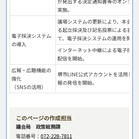
が発出する決定通知書等のオンライ
実施。
議場システムの更新により、本会議
る起立採決及び記名投票による表決
電子採決システム
て、電子採決システムの運用を開始
の導入
インターネット中継による電子採決
配信を開始。
広報・広聴機能の
堺市LINE公式アカウントを活用し
強化
報の発信を開始。
（SNSの活用）
このページの作成担当
議会局 政策総務課
電話番号：
072-228-7811