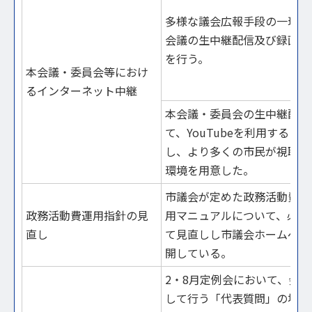
多様な議会広報手段の一環と
会議の生中継配信及び録画中
を行う。
本会議・委員会等におけ
るインターネット中継
本会議・委員会の生中継配信
て、YouTubeを利用するこ
し、より多くの市民が視聴し
環境を用意した。
市議会が定めた政務活動費に
政務活動費運用指針の見
用マニュアルについて、必要
直し
て見直しし市議会ホームペー
開している。
2・8月定例会において、会
して行う「代表質問」の場と