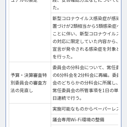
た。
新型コロナウイルス感染症が感染法
置づけが2類相当から5類感染症へ移
ことに伴い、新型コロナウイルス感
の対応に限定していた内容から、緊
宣言が発令される感染症を対象とす
を行った。
委員会の分科会について、常任委員
予算・決算審査特
の6分科会を2分科会に再編。委員は
別委員会の審査方
会のどちらかの分科会に所属し、分
法の見直し
常任委員会の所管事項を1日の単位と
日連続で行う。
実施可能なものからペーパーレス化
議会専用Wi-Fi環境の整備