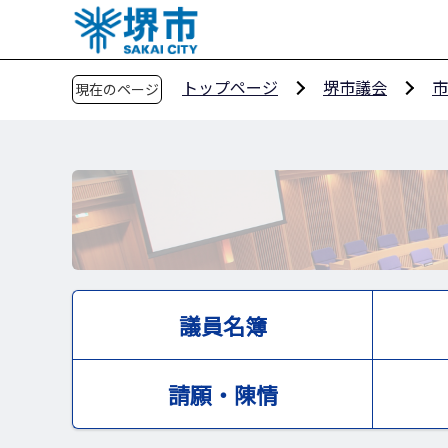
こ
の
ペ
トップページ
堺市議会
市
現在のページ
ー
ジ
の
先
頭
で
す
議員名簿
請願・陳情