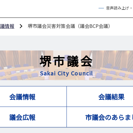
音声読み上げ・
議情報
堺市議会災害対策会議（議会BCP会議）
堺市議会
Sakai City Council
会議情報
会議結果
議会広報
市議会のあらま