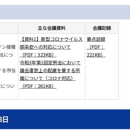
主な会議資料
会
議
記
録
【資料1】新型コロナウイルス
要点
記録
チン接種
感染症への対応について
（PDF：
法に
つ
（PDF：323KB）
221KB）
令和3年第1回定例会において
する市当
議会運営上の配慮を要する所
属について（コロナ対応）
営につい
（PDF：261KB）
8日