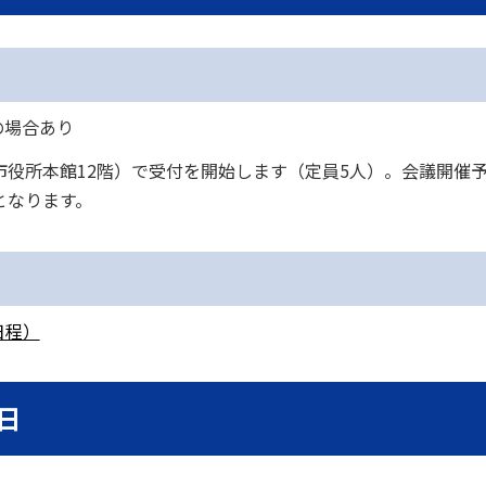
の場合あり
市役所本館12階）で受付を開始します（定員5人）。会議開催
となります。
日程）
日