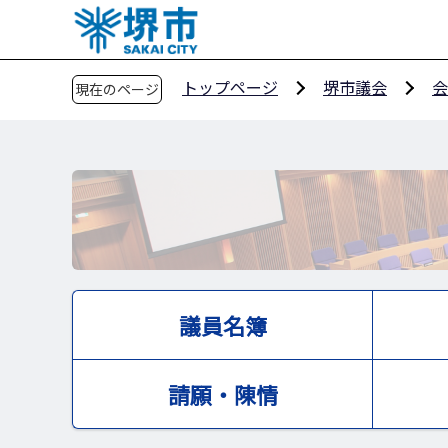
こ
の
ペ
トップページ
堺市議会
会
現在のページ
ー
ジ
の
先
頭
で
す
議員名簿
請願・陳情