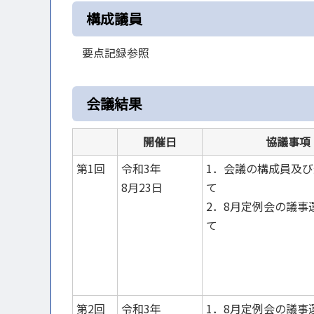
構成議員
要点記録参照
会議結果
開催日
協議事項
第1回
令和3年
1．会議の構成員及
8月23日
て
2．8月定例会の議事
て
第2回
令和3年
1．8月定例会の議事