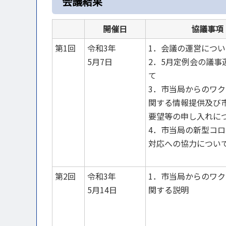
会議結果
開催日
協議事項
第1回
令和3
年
1．会議の運営につい
5月7日
2．5月定例会の議事
て
3．
市当局からのワク
関する
情報提供及び
要望等の
申し入れに
4．市当局の新型コ
対応への協力につい
第2回
令和3年
1．市当局からのワ
5月14日
関する説明