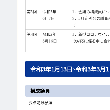
第3回
令和3年
1．会議の構成員に
6月7日
2．5月定例会の議事
て
第4回
令和3年
1．新型コロナウイ
6月16日
の対応に係る申し合
令和3年1月13日~令和3年3月1
構成議員
要点記録参照