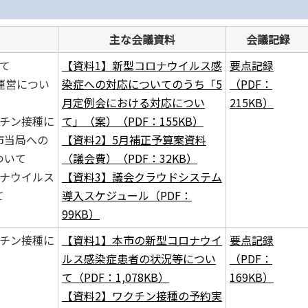
主な会議資料
会議記録
て
【資料1】
新型コロナウイルス感
要点記録
運営につい
染症への対応についてのうち「5
（PDF：
月定例会における対応につい
215KB）
チン接種に
て」（案）（PDF：155KB）
市当局への
【資料2】5月補正予算案資料
ついて
（議会費）（PDF：32KB）
ロナウイルス
【資料3】議会クラウドシステム
て
導入スケジュール（PDF：
99KB）
クチン接種に
【資料1】本市の新型コロナウイ
要点記録
ルス感染症患者の状況等につい
（PDF：
て（PDF：1,078KB）
169KB）
【資料2】ワクチン接種の予約実