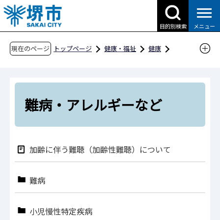
こ
の
目的別検索
メニュー
ペ
ー
現在のページ
トップページ
健康・福祉
健康
ジ
難病・アレルギーなど
の
先
頭
難病・アレルギーなど
で
す
加齢に伴う難聴（加齢性難聴）について
難病
小児慢性特定疾病