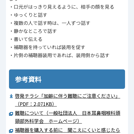
・口元がはっきり見えるように、相手の顔を見る
・ゆっくりと話す
・複数の人で話す時は、一人ずつ話す
・静かなところで話す
・書いて伝える
・補聴器を持っていれば装用を促す
・片側の補聴器装用であれば、装用側から話す
参考資料
啓発チラシ「加齢に伴う難聴にご注意ください」
（PDF：2,071KB）
難聴について（一般社団法人 日本耳鼻咽喉科頭
頸部外科学会 ホームページ）
補聴器を購入する前に 聞こえにくいと感じたら