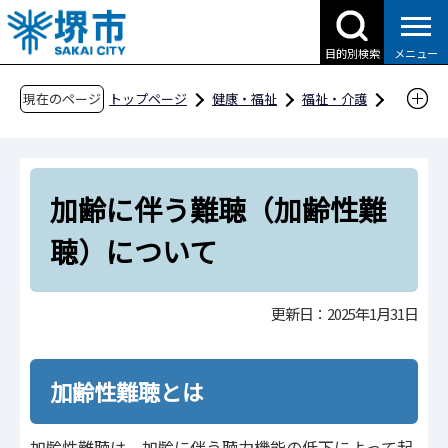
こ
の
目的別検索
メニュー
ペ
ー
現在のページ
トップページ
健康・福祉
福祉・介護
ジ
高齢者福祉
介護予防
の
加齢に伴う難聴（加齢性難聴）について
先
加齢に伴う難聴（加齢性難
頭
で
聴）について
す
更新日：2025年1月31日
加齢性難聴とは
加齢性難聴は、加齢に伴う聴力機能の低下によって起