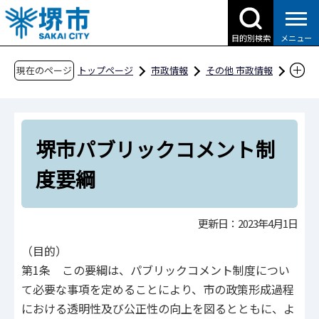
こ
の
目的別検索
メニュー
ペ
ー
現在のページ
トップページ
市政情報
その他 市政情報
ジ
条例・規則、公報、公示送達など
要綱等
の
文書・処務
先
堺市パブリックコメント制度要綱
堺市パブリックコメント制
頭
で
度要綱
す
更新日：2023年4月1日
（目的）
第1条 この要綱は、パブリックコメント制度につい
て必要な事項を定めることにより、市の政策形成過程
における透明性及び公正性の向上を図るとともに、よ