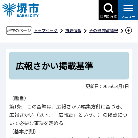
こ
の
目的別検索
メニュー
ペ
ー
現在のページ
トップページ
市政情報
その他 市政情報
ジ
条例・規則、公報、公示送達など
要綱等
の
文書・処務
広報さかい掲載基準
先
頭
広報さかい掲載基準
で
す
更新日：2026年4月1日
（趣旨）
第1条 この基準は、広報さかい編集方針に基づき、
広報さかい（以下、「広報紙」という。）の掲載につ
いて必要な事項を定める。
（基本原則）