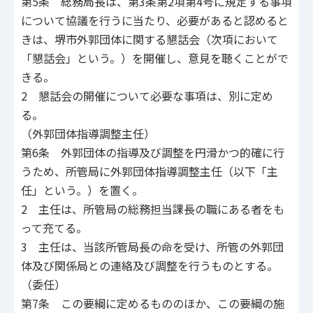
第5条 総務局長は、第3条第2項第4号に規定する事項
について協議を行うに当たり、必要があると認めると
きは、堺市外郭団体に関する懇話会（次項において
「懇話会」という。）を開催し、意見を聴くことがで
きる。
2 懇話会の開催について必要な事項は、別に定め
る。
（外郭団体指導調整主任）
第6条 外郭団体の指導及び調整を円滑かつ的確に行
うため、所管局に外郭団体指導調整主任（以下「主
任」という。）を置く。
2 主任は、所管局の総務担当課長の職にある者をも
って充てる。
3 主任は、当該所管局長の命を受け、所管の外郭団
体及び関係局との連絡及び調整を行うものとする。
（委任）
第7条 この要綱に定めるもののほか、この要綱の施