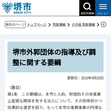
こ
の
目的別検索
メニュー
ペ
ー
現在のページ
トップページ
市政情報
その他 市政情報
ジ
条例・規則、公報、公示送達など
要綱等
の
文書・処務
先
堺市外郭団体の指導及び調整に関する要綱
堺市外郭団体の指導及び調
頭
で
整に関する要綱
す
更新日：2023年4月10日
（趣旨）
第1条 この要綱は、本市と人的、財政的その他事業
上密接な関係を有する法人について、その効率的かつ
効果的な運営を図り、もって本市の事務事業の円滑な