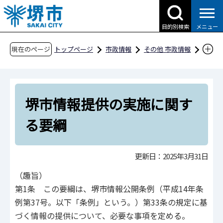
こ
の
目的別検索
メニュー
ペ
ー
現在のページ
トップページ
市政情報
その他 市政情報
ジ
条例・規則、公報、公示送達など
要綱等
の
文書・処務
先
堺市情報提供の実施に関する要綱
堺市情報提供の実施に関す
頭
で
る要綱
す
更新日：2025年3月31日
（趣旨）
第1条 この要綱は、堺市情報公開条例（平成14年条
例第37号。以下「条例」という。）第33条の規定に基
づく情報の提供について、必要な事項を定める。