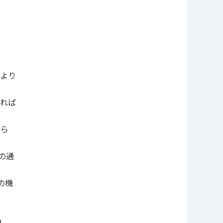
等より
ければ
なら
の通
の機