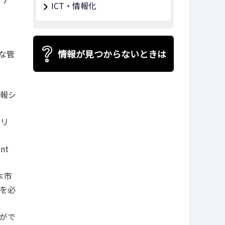
ICT・情報化
情報が見つからないときは
な管
情報シ
ュリ
nt
本市
を必
とがで