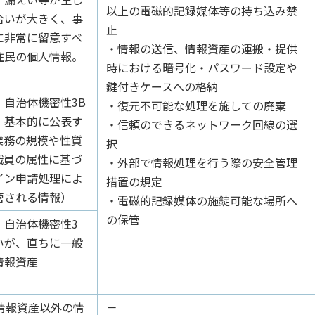
以上の電磁的記録媒体等の持ち込み禁
合いが大きく、事
止
に非常に留意すべ
・情報の送信、情報資産の運搬・提供
住民の個人情報。
時における暗号化・パスワード設定や
鍵付きケースへの格納
、自治体機密性3
B
・復元不可能な処理を施しての廃棄
、基本的に公表す
・信頼のできるネットワーク回線の選
業務の規模や性質
択
職員の属性に基づ
・外部で情報処理を行う際の安全管理
イン申請処理によ
措置の規定
管される情報）
・電磁的記録媒体の施錠可能な場所へ
の保管
、自治体機密性3
いが、直ちに一般
情報資産
情報資産以外の情
－