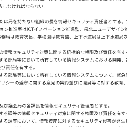
報告しなければならない。
または局を持たない組織の長を情報セキュリティ責任者とする。
ション推進室はICTイノベーション推進監、泉北ニューデザイン
事務局は教育次長、学校園は教育監、上下水道局は上下水道局
の情報セキュリティ対策に関する統括的な権限及び責任を有す
管する部局等において所有している情報システムにおける開発、
及び責任を有する。
する部局等において所有している情報システムについて、緊急
ポリシーの遵守に関する意見の集約並びに職員等に対する教育
及び議会局の各課長を情報セキュリティ管理者とする。
する課等の情報セキュリティ対策に関する権限及び責任を有す
する課等において、情報資産に対するセキュリティ侵害が発生