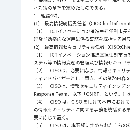
ィ対策の基準を定めたものである。
1 組織体制
(1) 最高情報統括責任者（CIO:Chief Informa
（1） ICTイノベーション推進室担任副市長
理及び効率的な運用に係る事務を統括する最
(2) 最高情報セキュリティ責任者（CISO:Chief In
（1） ICTイノベーション推進室担任副市長
ステム等の情報資産の管理及び情報セキュリ
（2） CISOは、必要に応じ、情報セキュ
ティアドバイザーとして置き、その業務内容
（3） CISOは、情報セキュリティインシデントに対処
Response Team、以下「CSIRT」とい
（4） CISO は、CISO を助けて本市にお
の情報セキュリティに関する事務を統括する最
要に応じて置く。
（5） CISO は、本要綱に定められた自ら