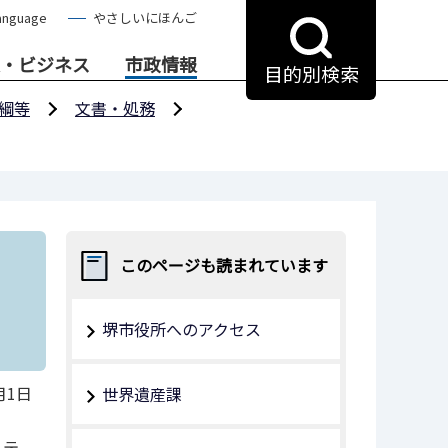
anguage
やさしいにほんご
・ビジネス
市政情報
目的別検索
綱等
文書・処務
このページも読まれています
堺市役所へのアクセス
月1日
世界遺産課
リテ