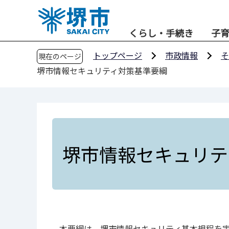
こ
の
くらし・手続き
子
ペ
ー
トップページ
市政情報
そ
現在のページ
ジ
堺市情報セキュリティ対策基準要綱
の
先
頭
で
す
堺市情報セキュリテ
本要綱は、堺市情報セキュリティ基本規程を