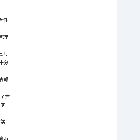
責任
管理
ュリ
十分
情報
ティ責
羅す
を講
適時