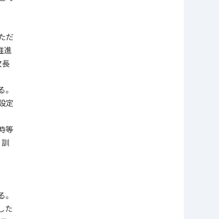
ただ
推進
次長
る。
設定
時等
、訓
る。
した