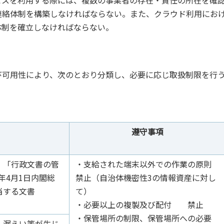
スを利用する際には、複数の事業者の存在・責任の所在を確
連絡体制を構築しなければならない。また、クラウド利用にお
体制を確立しなければならない。
び可用性により、次のとおり分類し、必要に応じ取扱制限を行
遵守事項
、「行政文書の管
・支給された端末以外での作業の原則
年4月1日内閣総
禁止（自治体機密性3の情報資産に対し
当する文書
て）
・必要以上の複製及び配付 禁止
・保管場所の制限、保管場所への必要
、漏えい等が生じ