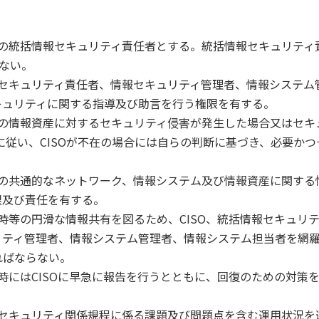
直属の統括情報セキュリティ責任者とする。統括情報セキュリティ
らない。
セキュリティ責任者、情報セキュリティ管理者、情報システム
キュリティに関する指導及び助言を行う権限を有する。
の情報資産に対するセキュリティ侵害が発生した場合又はセキ
に従い、CISOが不在の場合には自らの判断に基づき、必要かつ
の共通的なネットワーク、情報システム及び情報資産に関する
限及び責任を有する。
時等の円滑な情報共有を図るため、CISO、統括情報セキュリ
リティ管理者、情報システム管理者、情報システム担当者を網
ればならない。
時にはCISOに早急に報告を行うとともに、回復のための対策
セキュリティ関係規程に係る課題及び問題点を含む運用状況を