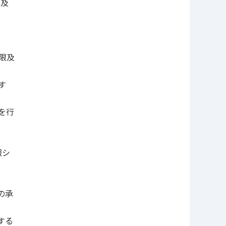
者及
限及
す
を行
報シ
の承
する