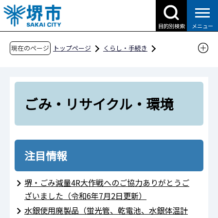
こ
の
目的別検索
メニュー
ペ
ー
現在のページ
トップページ
くらし・手続き
ジ
ごみ・リサイクル・環境
の
先
頭
ごみ・リサイクル・環境
で
す
注目情報
堺・ごみ減量4R大作戦へのご協力ありがとうご
ざいました（令和6年7月2日更新）
水銀使用廃製品（蛍光管、乾電池、水銀体温計