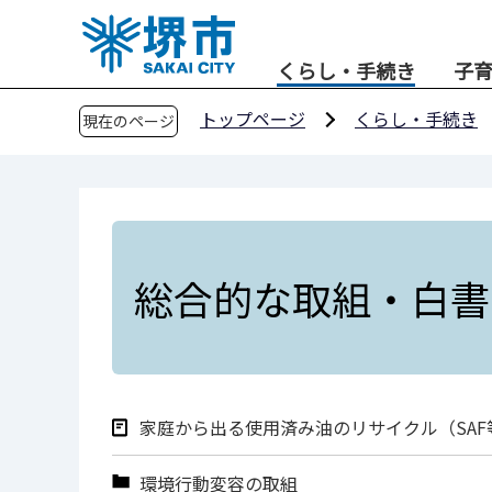
こ
の
くらし・手続き
子
ペ
ー
トップページ
くらし・手続き
現在のページ
ジ
の
先
頭
で
す
総合的な取組・白書
家庭から出る使用済み油のリサイクル（SAF
環境行動変容の取組