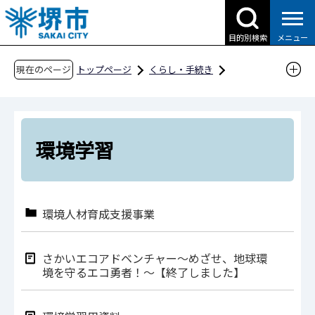
こ
の
目的別検索
メニュー
ペ
ー
現在のページ
トップページ
くらし・手続き
ジ
ごみ・リサイクル・環境
環境学習
の
先
頭
環境学習
で
す
環境人材育成支援事業
さかいエコアドベンチャー～めざせ、地球環
境を守るエコ勇者！～【終了しました】