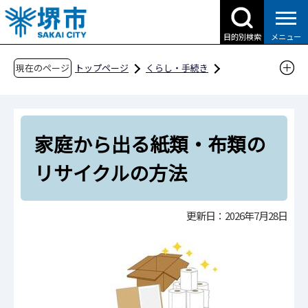
こ
の
目的別検索
メニュー
ペ
ー
現在のページ
トップページ
くらし・手続き
ジ
ごみ・リサイクル・環境
ごみ・リサイクル
の
ごみの減量化・リサイクルの取組
先
紙類・布類の回収にご協力を
家庭から出る紙類・布類の
頭
で
家庭から出る紙類・布類のリサイクルの方法
リサイクルの方法
す
更新日：2026年7月28日