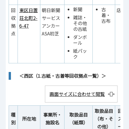
新聞
古
回
東区日置
朝日新聞
店内
着・
雑誌・
収
荘北町2-
サービス
古布
その他
拠
6-47
アンカー
の古紙
点
ASA初芝
ダンボ
ール
紙パッ
ク
＜西区（1.古紙・古着等回収拠点一覧）＞
画面サイズに合わせて閲覧
取扱品目
回収
種
事業所・
取扱品目
所在地
（布・そ
ス・
別
施設名
（紙類）
の他）
ー設