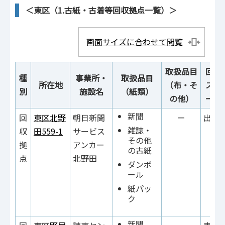
＜東区（1.古紙・古着等回収拠点一覧）＞
画面サイズに合わせて閲覧
取扱品目
回収
種
事業所・
取扱品目
所在地
（布・そ
ス・
別
施設名
（紙類）
の他）
ー設
新聞
回
東区北野
朝日新聞
ー
出入
雑誌・
収
田559-1
サービス
その他
拠
アンカー
の古紙
点
北野田
ダンボ
ール
紙パッ
ク
新聞