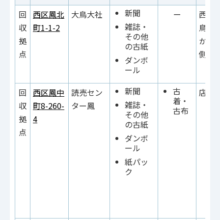
新聞
回
西区鳳北
大鳥大社
ー
西側
雑誌・
収
町1-1-2
鳥居
その他
拠
かっ
の古紙
点
側）
ダンボ
ール
新聞
古
回
西区鳳中
読売セン
店内
着・
雑誌・
収
町8-260-
ター鳳
古布
その他
拠
4
の古紙
点
ダンボ
ール
紙パッ
ク