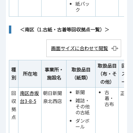
紙パッ
ク
＜南区（1.古紙・古着等回収拠点一覧）＞
画面サイズに合わせて閲覧
取扱品目
回収
種
事業所・
取扱品目
所在地
（布・そ
ス・
別
施設名
（紙類）
の他）
ー設
新聞
古
回
南区赤坂
朝日新聞
正面
着・
雑誌・
収
台3-8-5
泉北西店
古布
その他
拠
の古紙
点
ダンボ
ール