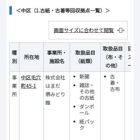
＜中区（1.古紙・古着等回収拠点一覧）＞
画面サイズに合わせて閲覧
取扱品目
回収
種
事業所・
取扱品目
所在地
（布・そ
ス・
別
施設名
（紙類）
の他）
ー設
新聞
古
事
中区毛穴
株式会社
着・
雑誌・
業
町45-1
はまだ
古布
その他
所
堺みどり
の古紙
館
ダンボ
ール
紙パッ
ク