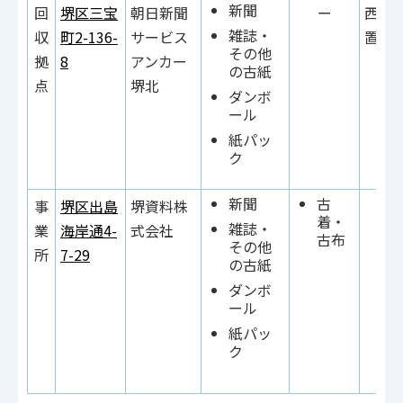
新聞
回
堺区三宝
朝日新聞
ー
西側
雑誌・
収
町2-136-
サービス
置き
その他
拠
8
アンカー
の古紙
点
堺北
ダンボ
ール
紙パッ
ク
新聞
古
事
堺区出島
堺資料株
着・
雑誌・
業
海岸通4-
式会社
古布
その他
所
7-29
の古紙
ダンボ
ール
紙パッ
ク