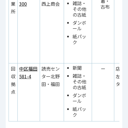
着・
雑誌・
業
300
西上商会
古布
その他
所
の古紙
ダンボ
ール
紙パッ
ク
新聞
回
中区福田
読売セン
ー
店内
雑誌・
収
581-4
ター北野
左、
その他
拠
田・福田
ター
の古紙
点
ダンボ
ール
紙パッ
ク