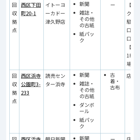
新聞
回
西区下田
イトーヨ
ー
【紙
雑誌・
収
町20-1
ーカドー
ク】1
その他
拠
津久野店
駐車
の古紙
点
口・
紙パッ
口横
ク
【そ
1F立
場入
新聞
古
回
西区浜寺
読売セン
店内
着・
雑誌・
収
公園町3-
ター浜寺
古布
その他
拠
233
の古紙
点
ダンボ
ール
紙パッ
ク
新聞
回
西区浜寺
朝日新聞
ー
店内