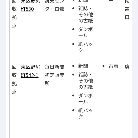
回
東区野尻
読売セン
ー
南側
雑誌・
収
町530
ター白鷺
置き
その他
拠
口左
の古紙
点
ダンボ
ール
紙パッ
ク
新聞
古着
回
東区野尻
毎日新聞
店内
雑誌・
収
町542-1
初芝販売
その他
拠
所
の古紙
点
ダンボ
ール
紙パッ
ク