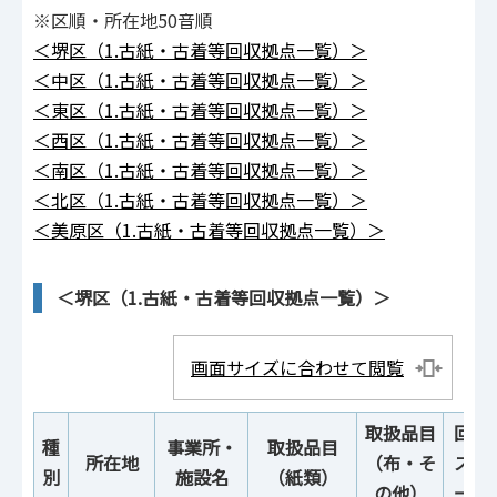
※区順・所在地50音順
＜堺区
（1.古紙・古着等回収拠点一覧）＞
＜中区
（1.古紙・古着等回収拠点一覧）＞
＜東区
（1.古紙・古着等回収拠点一覧）＞
＜西区
（1.古紙・古着等回収拠点一覧）＞
＜南区
（1.古紙・古着等回収拠点一覧）＞
＜北区
（1.古紙・古着等回収拠点一覧）＞
＜美原区
（1.古紙・古着等回収拠点一覧）＞
＜堺区（1.古紙・古着等回収拠点一覧）＞
画面サイズに合わせて閲覧
取扱品目
回収
種
事業所・
取扱品目
所在地
（布・そ
ス・
別
施設名
（紙類）
の他）
ー設