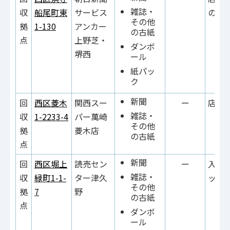
雑誌・
収
船尾町東
サービス
の上
その他
拠
1-130
アンカー
の古紙
点
上野芝・
ダンボ
堺西
ール
紙パッ
ク
新聞
回
西区菱木
関西スー
ー
店舗
雑誌・
収
1-2233-4
パー萬崎
その他
拠
菱木店
の古紙
点
新聞
回
西区堀上
読売セン
ー
入口
雑誌・
収
緑町1-1-
ター津久
ック
その他
拠
7
野
の古紙
点
ダンボ
ール