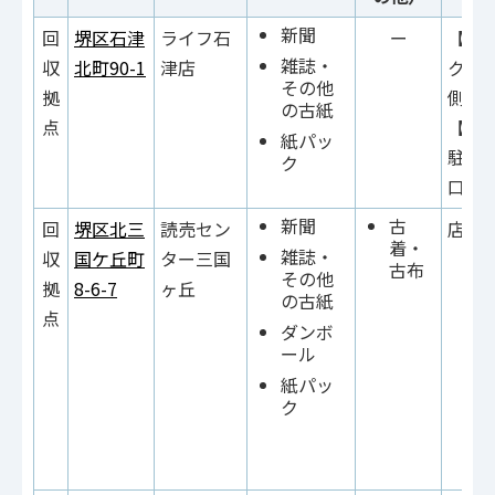
新聞
回
堺区
石津
ライフ石
ー
【紙
雑誌・
収
北町90-1
津店
ク】
その他
拠
側入
の古紙
点
【そ
紙パッ
駐車
ク
口横
新聞
古
回
堺区北三
読売セン
店内
着・
雑誌・
収
国ケ丘町
ター三国
古布
その他
拠
8-6-7
ヶ丘
の古紙
点
ダンボ
ール
紙パッ
ク