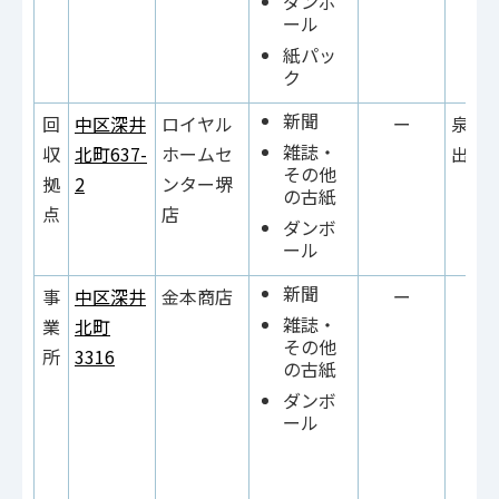
ダンボ
ール
紙パッ
ク
新聞
回
中区深井
ロイヤル
ー
泉北
雑誌・
収
北町637-
ホームセ
出入
その他
拠
2
ンター堺
の古紙
点
店
ダンボ
ール
新聞
事
中区深井
金本商店
ー
雑誌・
業
北町
その他
所
3316
の古紙
ダンボ
ール