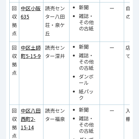
新聞
回
中区小阪
読売セン
ー
自動
雑誌・
収
635
ター八田
の横
その他
拠
荘・泉ケ
の古紙
点
丘
新聞
回
中区土師
読売セン
ー
店舗
雑誌・
収
町5-15-9
ター深井
て右
その他
拠
の古紙
点
ダンボ
ール
紙パッ
ク
新聞
回
中区八田
読売セン
ー
入口
雑誌・
収
西町2-
ター福泉
棚の
その他
拠
15-14
の古紙
点