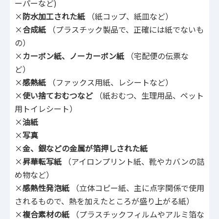
ーパーなど)
×
防水加工された紙
（紙コップ、紙皿など）
×
合成紙
（プラスチック製品で、正確には紙でないも
の）
×
カーボン紙、ノーカーボン紙
（宅配便の伝票な
ど）
×
感熱紙
（ファックス用紙、レシートなど）
×
使い捨ておむつなど
（紙おむつ、生理用品、ペット
用トイレシート）
×
油紙
×
写真
×
金、銀などの金属が箔押しされた紙
×
昇華転写紙
（アイロンプリント紙、靴やカバンの詰
め物など）
×
感熱性発泡紙
（立体コピー紙、主に点字関係で使用
されるもので、熱を加えたところが盛り上がる紙）
×
複合素材の紙
（プラスチックフィルムやアルミ箔な