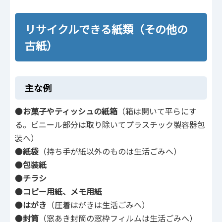
リサイクルできる紙類（その他の
古紙）
主な例
●
お菓子やティッシュの紙箱
（箱は開いて平らにす
る。ビニール部分は取り除いてプラスチック製容器包
装へ）
●
紙袋
（持ち手が紙以外のものは生活ごみへ）
●
包装紙
●
チラシ
●
コピー用紙、メモ用紙
●
はがき
（圧着はがきは生活ごみへ）
●
封筒
（窓あき封筒の窓枠フィルムは生活ごみへ）