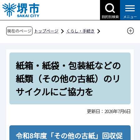
こ
の
目的別検索
メニュー
ペ
ー
現在のページ
トップページ
くらし・手続き
ジ
ごみ・リサイクル・環境
ごみ・リサイクル
の
ごみの減量化・リサイクルの取組
先
集団回収報償金交付制度
紙箱・紙袋・包装紙などの
頭
で
紙箱・紙袋・包装紙などの紙類（その他の古
紙類（その他の古紙）のリ
す
紙）のリサイクルにご協力を
サイクルにご協力を
更新日：2026年7月6日
令和8年度「その他の古紙」回収促