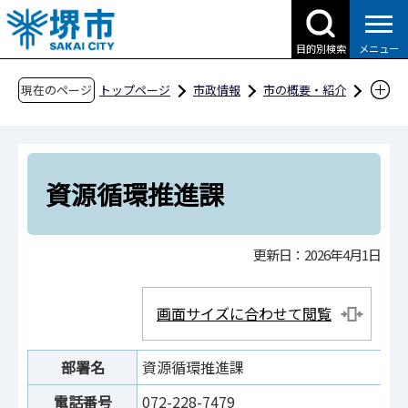
こ
の
目的別検索
メニュー
ペ
ー
現在のページ
トップページ
市政情報
市の概要・紹介
ジ
市役所案内
市の組織・問合せ
環境局
の
環境事業部
資源循環推進課
先
頭
資源循環推進課
で
す
更新日：2026年4月1日
画面サイズに合わせて閲覧
部署名
資源循環推進課
電話番号
072-228-7479