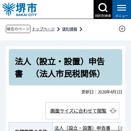
こ
の
目的別検索
メニュー
ペ
ー
現在のページ
トップページ
便利情報
ジ
申請書ダウンロード
の
申請書ダウンロード（企業の方へ）
先
目的別検索
くらしの情報
税金
法人（設立・設置）申告
頭
で
法人市民税関連
書 （法人市民税関係）
す
法人（設立・設置）申告書 （法人市民税関
係）
更新日：2026年4月1日
画面サイズに合わせて閲覧
法人（設立・設置）申告書 （※法人