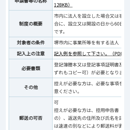
申請書等の名称
128KB）
市内に法人を設立した場合又は事務
制度の概要
合に、設立又は開設の日から60日
です。
対象者の条件
堺市内に事業所等を有する法人
記入上の注意
記入例を参照して下さい。（PDF：3
登記簿謄本又は登記事項証明書及び
必要書類
ずれもコピー可）が必要となります
控えが必要な方は、必要な事項を記
その他
意ください。
可
控えが必要な方は、控用申告書（必
郵送の可否
の）、返送先の住所及び氏名を記載
は速達の別などにより郵送料が異な