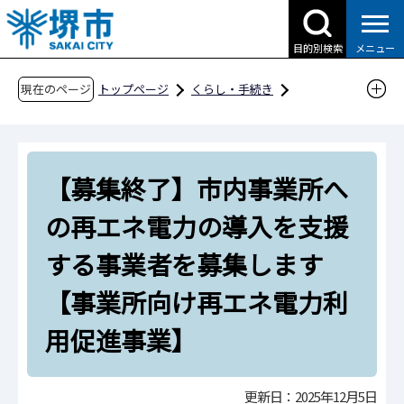
こ
の
目的別検索
メニュー
ペ
ー
現在のページ
トップページ
くらし・手続き
ジ
ごみ・リサイクル・環境
の
温暖化対策・地域エネルギー
先
事業所における脱炭素への取組
【募集終了】市内事業所へ
頭
で
【募集終了】市内事業所への再エネ電力の導入
の再エネ電力の導入を支援
す
を支援する事業者を募集します【事業所向け再
する事業者を募集します
エネ電力利用促進事業】
【事業所向け再エネ電力利
用促進事業】
更新日：2025年12月5日