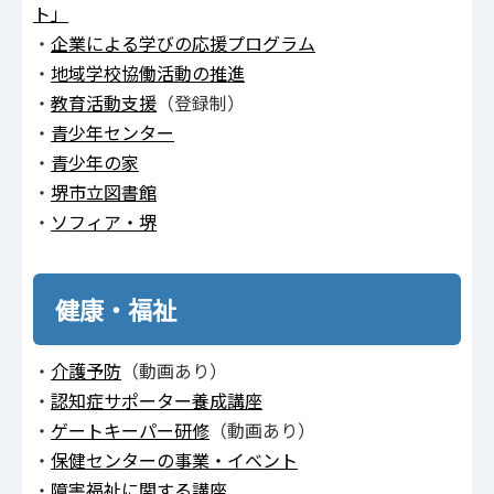
ト」
・
企業による学びの応援プログラム
・
地域学校協働活動の推進
・
教育活動支援
（登録制）
・
青少年センター
・
青少年の家
・
堺市立図書館
・
ソフィア・堺
健康・福祉
・
介護予防
（動画あり）
・
認知症サポーター養成講座
・
ゲートキーパー研修
（動画あり）
・
保健センターの事業・イベント
・
障害福祉に関する講座