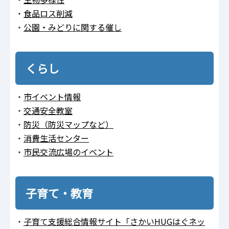
・
食品ロス削減
・
公園・みどりに関する催し
くらし
・
市イベント情報
・
交通安全教室
・
防災（防災マップなど）
・
消費生活センター
・
市民交流広場のイベント
子育て・教育
・
子育て支援総合情報サイト「さかいHUGはぐネッ