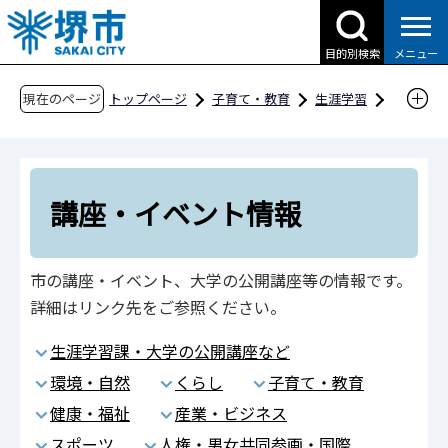
こ
の
目的別検索
メニュー
ペ
ー
現在のページ
トップページ
子育て・教育
生涯学習
ジ
講座・イベント情報
の
先
頭
講座・イベント情報
で
す
市の講座・イベント、大学の公開講座等の情報です。
詳細はリンク先をご参照ください。
生涯学習課・大学の公開講座など
環境・自然
くらし
子育て・教育
健康・福祉
産業・ビジネス
スポーツ
人権・男女共同参画・国際