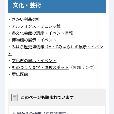
文化・芸術
・
さかい利晶の杜
・
アルフォンス・ミュシャ館
・
各文化会館の講座・イベント情報
・
博物館の展示・イベント
・
みはら歴史博物館（M・Cみはら）の展示・イベン
ト
・
文化財の展示・イベント
・
ものづくり見学・体験スポット
（外部リンク）
・
堺伝匠館
このページも読まれています
国からの通知（平成23年度）