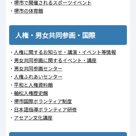
・
堺市で開催されるスポーツイベント
・
堺市の体育館
人権・男女共同参画・国際
・
人権に関するお知らせ・講演・イベント等情報
・
男女共同参画に関するイベント・講座
・
男女共同参画センター
・
人権ふれあいセンター
・
平和と人権資料館
・
舳松人権歴史館
・
堺市国際ボランティア制度
・
日本語指導ボランティア研修
・
アセアン文化講座