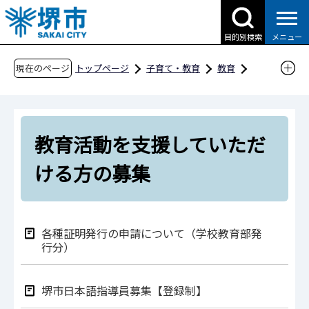
こ
の
目的別検索
メニュー
ペ
ー
現在のページ
トップページ
子育て・教育
教育
ジ
各種募集
の
教育活動を支援していただける方の募集
先
教育活動を支援していただ
頭
で
ける方の募集
す
各種証明発行の申請について（学校教育部発
行分）
堺市日本語指導員募集【登録制】