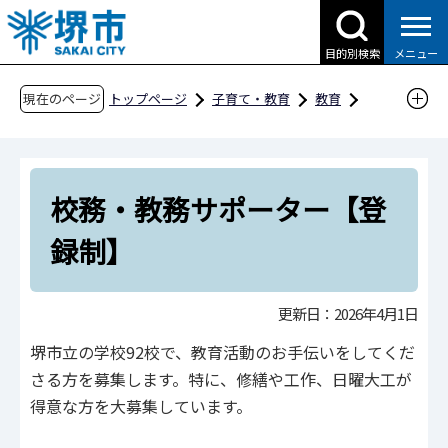
こ
の
目的別検索
メニュー
ペ
ー
現在のページ
トップページ
子育て・教育
教育
ジ
各種募集
の
教育活動を支援していただける方の募集
先
校務・教務サポーター【登録制】
校務・教務サポーター【登
頭
で
録制】
す
更新日：2026年4月1日
堺市立の学校92校で、教育活動のお手伝いをしてくだ
さる方を募集します。特に、修繕や工作、日曜大工が
得意な方を大募集しています。