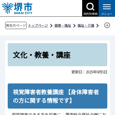
こ
の
目的別検索
メニュー
ペ
ー
現在のページ
トップページ
健康・福祉
福祉・介護
ジ
障害福祉
障害福祉のしおり
の
障害福祉のしおり
文化・教養・講座
先
頭
文化・教養・講座
で
す
更新日：2025年9月5日
視覚障害者教養講座 【身体障害者
の方に関する情報です】
視覚障害のある方を対象に、堺市総合福祉会館にお