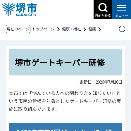
こ
の
目的別検索
メニュー
ペ
ー
現在のページ
トップページ
健康・福祉
健康
ジ
支援・相談
自殺対策
の
堺市ゲートキーパー研修
先
頭
堺市ゲートキーパー研修
で
す
更新日：2026年7月16日
本市では「悩んでいる人への関わり方を知りたい」と
いう市民の皆様を対象としたゲートキーパー研修の実
施に取り組んでいます。