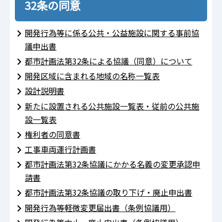
32条の同意
開発行為等に係る公共・公益施設に関する事前協
議申出書
都市計画法第32条による協議（同意）について
開発区域に含まれる地域の名称一覧表
設計説明書
新たに設置される公共施設一覧表・従前の公共施
設一覧表
権利者の同意書
工事車両運行計画書
都市計画法第32条協議にかかる名義の変更承認申
請書
都市計画法第32条協議の取り下げ・廃止申出書
開発行為等軽微変更届出書（条例協議用）