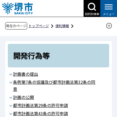
こ
の
目的別検索
メニュー
ペ
ー
現在のページ
トップページ
便利情報
ジ
申請書ダウンロード
の
申請書ダウンロード（企業の方へ）
先
目的別検索
産業・ビジネス
頭
開発行為等
で
建築物・開発行為等
開発行為等
す
計画書の提出
条例第7条の協議及び都市計画法第32条の同
意
計画の公開
都市計画法第29条の許可申請
都市計画法第43条の許可申請