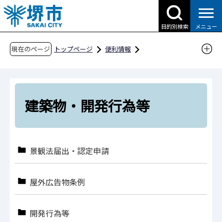
こ
の
目的別検索
メニュー
ペ
ー
現在のページ
トップページ
便利情報
ジ
申請書ダウンロード
の
申請書ダウンロード（企業の方へ）
先
目的別検索
産業・ビジネス
頭
建築物・開発行為等
で
建築物・開発行為等
す
景観法届出・認定申請
屋外広告物条例
開発行為等