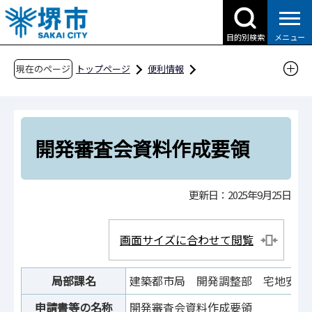
こ
の
目的別検索
メニュー
ペ
ー
現在のページ
トップページ
便利情報
ジ
申請書ダウンロード
の
申請書ダウンロード（企業の方へ）
先
目的別検索
産業・ビジネス
頭
開発審査会資料作成要領
で
建築物・開発行為等
開発行為等
す
開発審査会資料作成要領
更新日：2025年9月25日
画面サイズに合わせて閲覧
局部課名
建築都市局 開発調整部 宅地安全
申請書等の名称
開発審査会資料作成要領