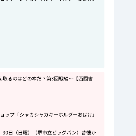
ん取るのはどの本だ？第3回戦編～【西図書
クショップ「シャカシャカキーホルダーおばけ」
）、30日（日曜）（堺市立ビッグバン）昔懐か