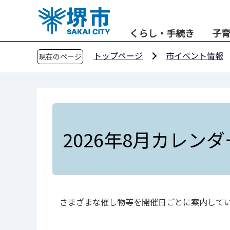
こ
の
くらし・手続き
子
ペ
ー
トップページ
市イベント情報
現在のページ
ジ
の
先
頭
で
す
2026年8月カレンダ
さまざまな催し物等を開催日ごとに案内してい