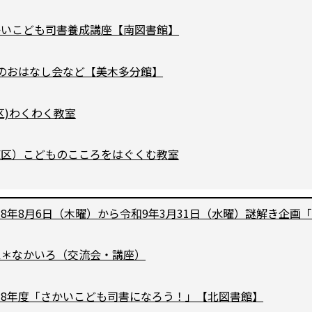
かいこども司書養成講座【南図書館】
月のおはなし会など【美木多分館】
区)わくわく教室
東区）こどものこころをはぐくむ教室
8年8月6日（木曜）から令和9年3月31日（水曜）謎解き企画「BIG
区＊なかいろ（交流会・講座）
和8年度「さかいこども司書になろう！」【北図書館】