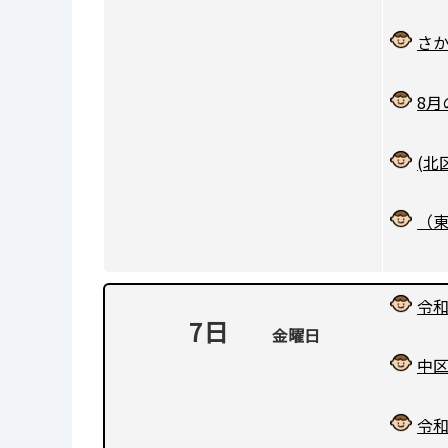
さ
8
(北
（
令和
7日
金曜日
中
令