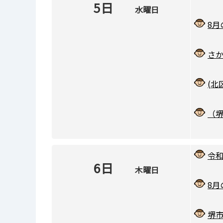
5日
水曜日
8
さ
(北
（
令和
6日
木曜日
8
堺