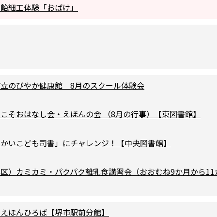
い飴細工体験「おばけ」
市立のびやか健康館 8⽉のスクール体験会
こそおはなし会・えほんの会 （8月の行事）【東図書館】
さかいこども司書」にチャレンジ！【中央図書館】
区）カミカミ・パクパク離乳食講習会（おおむね9か月から11
のえほんひろば【堺市駅前分館】