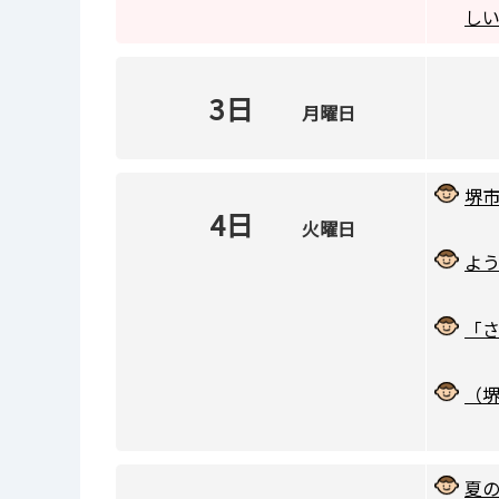
し
3日
月曜日
堺
4日
火曜日
よう
「
（堺
夏