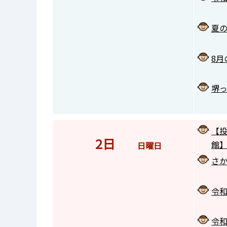
夏
8
堺
【
2日
館
日曜日
さ
令和
令和