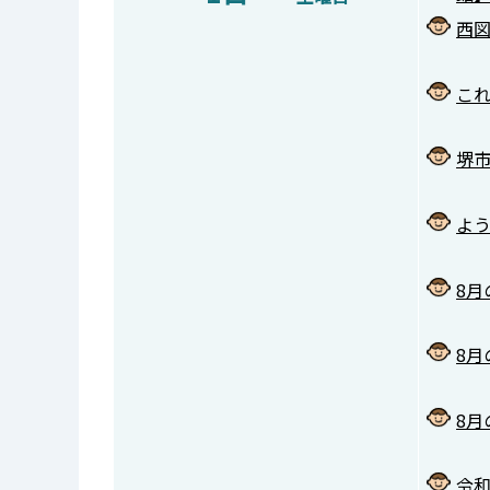
西
これ
堺
よう
8月
8
8
令和