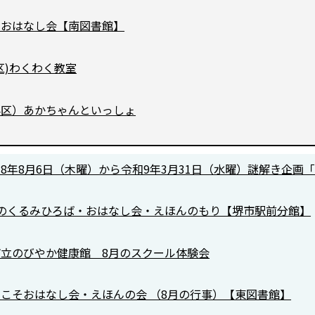
のおはなし会【南図書館】
区)わくわく教室
堺区）あかちゃんといっしょ
8年8月6日（木曜）から令和9年3月31日（水曜）謎解き企画「BIG
月のくるみひろば・おはなし会・えほんのもり【堺市駅前分館】
市立のびやか健康館 8⽉のスクール体験会
こそおはなし会・えほんの会 （8月の行事）【東図書館】