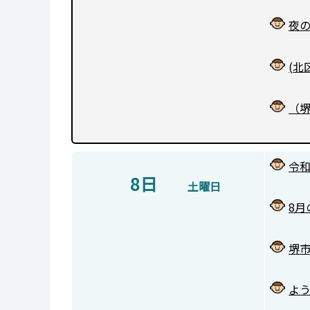
夜
(北
（
令和
8日
土曜日
8
堺
よう