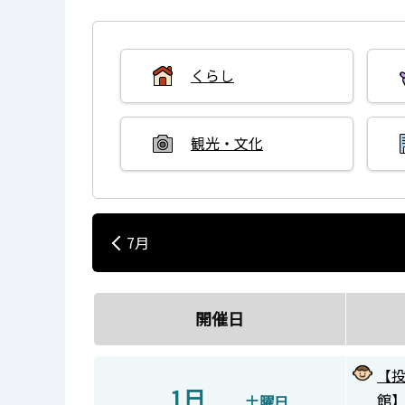
くらし
観光・文化
7月
開催日
【
1日
館
土曜日