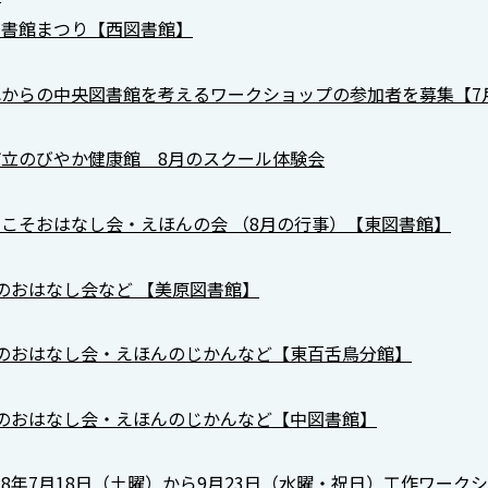
図書館まつり【西図書館】
からの中央図書館を考えるワークショップの参加者を募集【7月
市立のびやか健康館 8⽉のスクール体験会
こそおはなし会・えほんの会 （8月の行事）【東図書館】
のおはなし会など 【美原図書館】
月のおはなし会・えほんのじかんなど【東百舌鳥分館】
月のおはなし会・えほんのじかんなど【中図書館】
8年7月18日（土曜）から9月23日（水曜・祝日）工作ワー