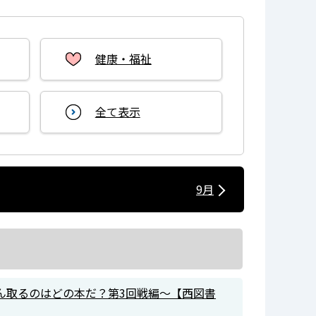
健康・福祉
全て表示
9月
ん取るのはどの本だ？第3回戦編～【西図書