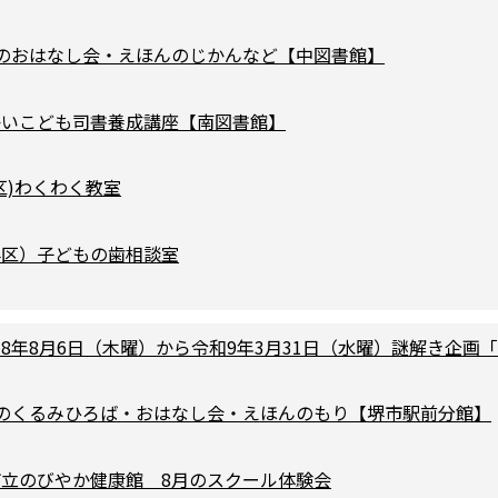
月のおはなし会・えほんのじかんなど【中図書館】
かいこども司書養成講座【南図書館】
区)わくわく教室
堺区）子どもの歯相談室
8年8月6日（木曜）から令和9年3月31日（水曜）謎解き企画「BIG
月のくるみひろば・おはなし会・えほんのもり【堺市駅前分館】
市立のびやか健康館 8⽉のスクール体験会