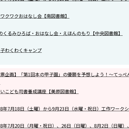
のワクワクおはなし会【南図書館】
月のくるみひろば・おはなし会・えほんのもり【中央図書館】
っ子わくわくキャンプ
投票企画】「第1回本の甲子園」の優勝を予想しよう！～てっぺ
】
かいこども司書養成講座【美原図書館】
8年7月18日（土曜）から9月23日（水曜・祝日）工作ワー
8年7月20日（月曜・祝日）、26日（日曜）、8月2日（日曜