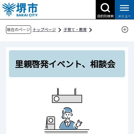
こ
の
目的別検索
メニュー
ペ
ー
現在のページ
トップページ
子育て・教育
ジ
子育て支援情報（さかい☆HUGはぐネット）
の
社会的養護の取組（里親など）
先
知ってほしい、里親のこと
頭
里親啓発イベント、相談会
で
里親啓発イベント、相談会
す