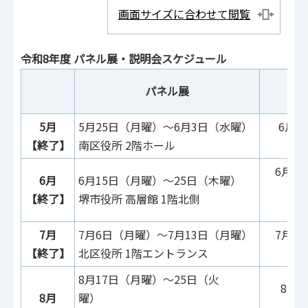
画面サイズに合わせて閲覧
令和8年度 パネル展・説明会スケジュール
パネル展
（
5月
5月25日（月曜）～6月3日（水曜）
6月3
【終了】
南区役所 2階ホール
南
6月2
6月
6月15日（月曜）～25日（木曜）
【終了】
堺市役所 高層館 1階北側
こ
7月
7月6日（月曜）～7月13日（月曜）
7月1
【終了】
北区役所 1階エントランス
北
8月17日（月曜）～25日（火
8月2
8月
曜）
中