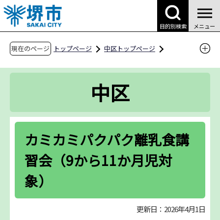
こ
の
目的別検索
メニュー
ペ
ー
現在のページ
トップページ
中区トップページ
ジ
区役所案内
区役所の業務案内
の
中保健センター
食の健康
中区
先
カミカミパクパク離乳食講習会（9から11か月
頭
児対象）
で
す
カミカミパクパク離乳食講
習会（9から11か月児対
象）
更新日：2026年4月1日