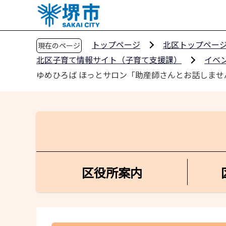
こ
の
ペ
トップページ
北区トップペー
現在のページ
ー
北区子育て情報サイト（子育て支援課）
イベ
ジ
の
ゆめひろば ほっとサロン「助産師さんとお話しませ
先
頭
で
す
区役所案内