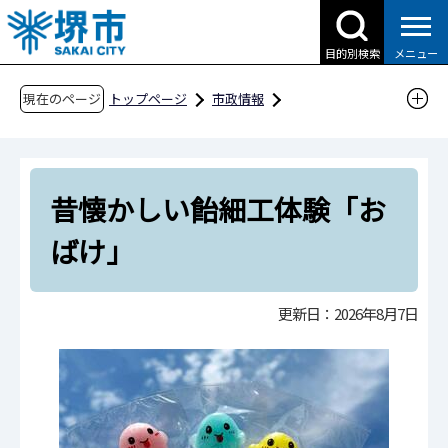
こ
の
目的別検索
メニュー
ペ
ー
現在のページ
トップページ
市政情報
ジ
都市計画とまちづくり
泉北ニュータウン
の
お出かけスポット
ビッグバン
先
昔懐かしい飴細工体験「おばけ」
昔懐かしい飴細工体験「お
頭
で
ばけ」
す
更新日：2026年8月7日