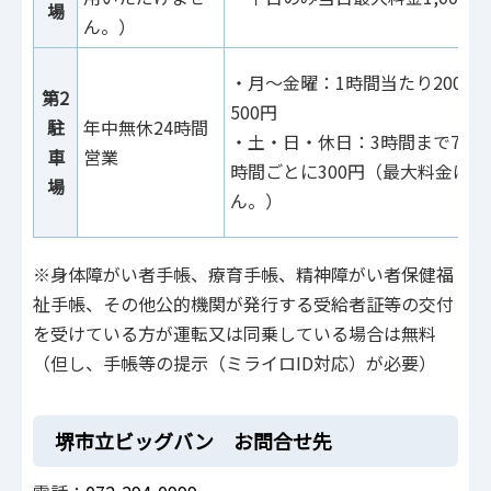
場
ん。）
・月～金曜：1時間当たり200円
第2
500円
駐
年中無休24時間
・土・日・休日：3時間まで700
車
営業
時間ごとに300円（最大料金は
場
ん。）
※身体障がい者手帳、療育手帳、精神障がい者保健福
祉手帳、その他公的機関が発行する受給者証等の交付
を受けている方が運転又は同乗している場合は無料
（但し、手帳等の提示（ミライロID対応）が必要）
堺市立ビッグバン お問合せ先