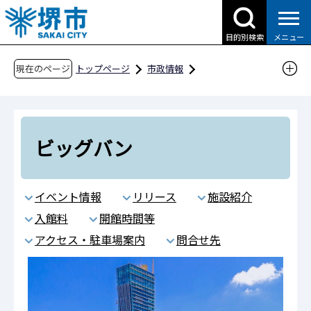
こ
の
目的別検索
メニュー
ペ
ー
現在のページ
トップページ
市政情報
ジ
都市計画とまちづくり
泉北ニュータウン
の
お出かけスポット
ビッグバン
先
頭
ビッグバン
で
す
イベント情報
リリース
施設紹介
入館料
開館時間等
アクセス・駐車場案内
問合せ先