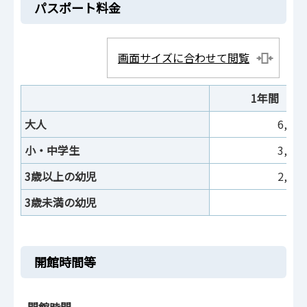
パスポート料金
画面サイズに合わせて閲覧
1年間
大人
6,00
小・中学生
3,60
3歳以上の幼児
2,40
3歳未満の幼児
無
開館時間等
開館時間