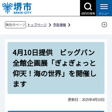
こ
の
目的別検索
メニュー
ペ
ー
現在のページ
トップページ
市政情報
ジ
広報・広聴・シティプロモーション
報道
の
報道提供資料
過去の報道提供資料
先
令和7年
令和7年4月
4月10日提供 ビッグバン
頭
で
4月10日提供 ビッグバン全館企画展「ぎょぎ
全館企画展「ぎょぎょっと
す
ょっと仰天！海の世界」を開催します
仰天！海の世界」を開催し
ます
更新日：2025年4月10日