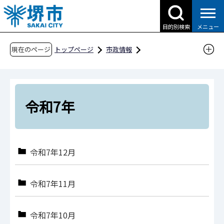
こ
の
目的別検索
メニュー
ペ
ー
現在のページ
トップページ
市政情報
ジ
広報・広聴・シティプロモーション
報道
の
報道提供資料
過去の報道提供資料
先
令和7年
頭
令和7年
で
す
令和7年12月
令和7年11月
令和7年10月