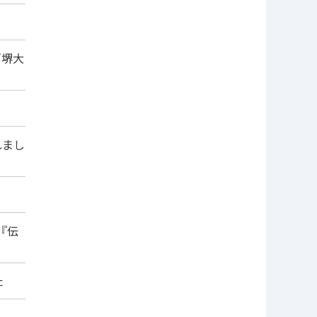
「堺大
れまし
『伝
た