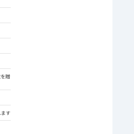
状を贈
れます