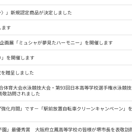
堺キッチン〉」新規認定商品が決定しました
します
ャ館企画展「ミュシャが夢見たハーモニー」を開催します
つり」を開催します
状を贈呈しました
総合体育大会水泳競技大会・第93回日本高等学校選手権水泳競技
表敬訪問されました
ップ強化月間」です－「駅前放置自転車クリーンキャンペーン」
甲子園」最優秀賞 大阪府立鳳高等学校の皆様が堺市長を表敬訪