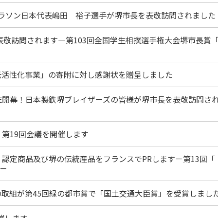
ク マラソン日本代表嶋田 裕子選手が堺市長を表敬訪問されました
を表敬訪問されます―第103回全国学生相撲選手権大会堺市長賞
観光活性化事業」の寄附に対し感謝状を贈呈しました
.LEAGUE開幕！日本製鉄堺ブレイザーズの皆様が堺市長を表敬訪問さ
議 第19回会議を開催します
キッチン〉認定商品及び堺の伝統産品をフランスでPRします－第13回「
－
の取組が第45回緑の都市賞で「国土交通大臣賞」を受賞しまし
開催します