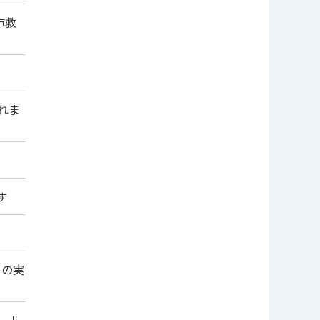
市救
れま
す
スの実
レール