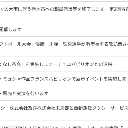
本県での大雨に伴う熊本市への職員派遣等を終了します－第2回堺
を開催します
子ソフトボール大会」優勝 川端 理央選手が堺市長を表敬訪問さ
もてなし茶会」を実施します－チェコパビリオンとの連携－
ス・ミュシャ作品フランスパビリオンで展示イベントを実施しま
示・販売と実演を行います
タクシー株式会社及び株式会社未来都と自動運転タクシーサービ
O TRIAL WEEK 2025 vol.2」を実施します－社会実験「