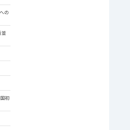
への
街並
全国初