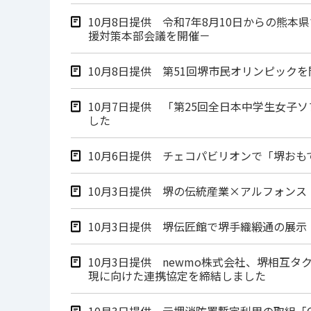
10月8日提供 令和7年8月10日からの熊
援対策本部会議を開催－
10月8日提供 第51回堺市民オリンピック
10月7日提供 「第25回全日本中学生女
した
10月6日提供 チェコパビリオンで「堺お
10月3日提供 堺の伝統産業×アルフォン
10月3日提供 堺伝匠館で堺手織緞通の展
10月3日提供 newmo株式会社、堺相互
現に向けた連携協定を締結しました
10月3日提供 元堺消防署暫定利用の取組「CANG