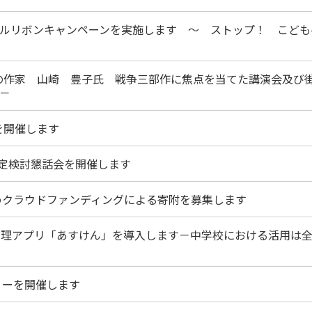
ープルリボンキャンペーンを実施します ～ ストップ！ こども
りの作家 山崎 豊子氏 戦争三部作に焦点を当てた講演会及び
－
を開催します
策定検討懇話会を開催します
ためクラウドファンディングによる寄附を募集します
事管理アプリ「あすけん」を導入します－中学校における活用は
リーを開催します