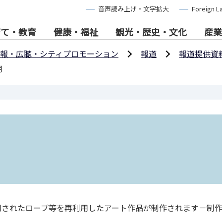
音声読み上げ・文字拡大
Foreign L
育て・教育
健康・福祉
観光・歴史・文化
産業
報・広聴・シティプロモーション
報道
報道提供資
月
使用されたロープ等を再利用したアート作品が制作されます－制