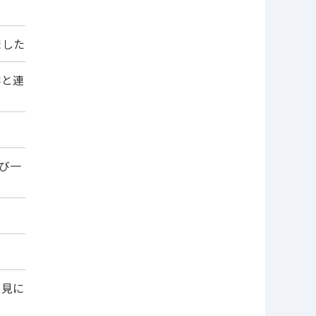
ました
学と連
及び一
を見に