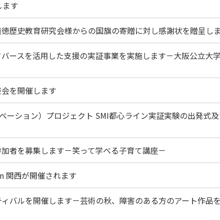
します
化道徳歴史教育研究会様からの国旗の寄贈に対し感謝状を贈呈し
メタバースを活用した支援の実証事業を実施します－大阪公立大
接会を開催します
ノベーション）プロジェクト SMI都心ライン実証実験の出発式
ー参加者を募集します－笑って学べる子育て講座－
in 関西が開催されます
スティバルを開催します－芸術の秋、障害のある方のアート作品