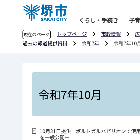
こ
の
くらし・手続き
子
ペ
ー
トップページ
市政情報
広
現在のページ
ジ
過去の報道提供資料
令和7年
令和7年10
の
先
頭
で
す
令和7年10月
10月31日提供 ポルトガルパビリオンで
を一般公開－