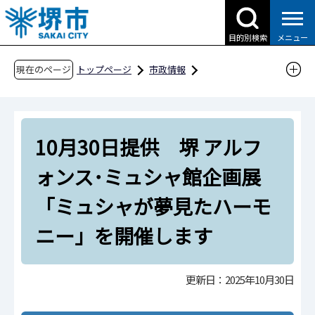
こ
の
目的別検索
メニュー
ペ
ー
現在のページ
トップページ
市政情報
ジ
広報・広聴・シティプロモーション
報道
の
報道提供資料
過去の報道提供資料
先
令和7年
令和7年10月
10月30日提供 堺 アルフ
頭
で
10月30日提供 堺 アルフォンス･ミュシャ館企
ォンス･ミュシャ館企画展
す
画展「ミュシャが夢見たハーモニー」を開催し
「ミュシャが夢見たハーモ
ます
ニー」を開催します
更新日：2025年10月30日