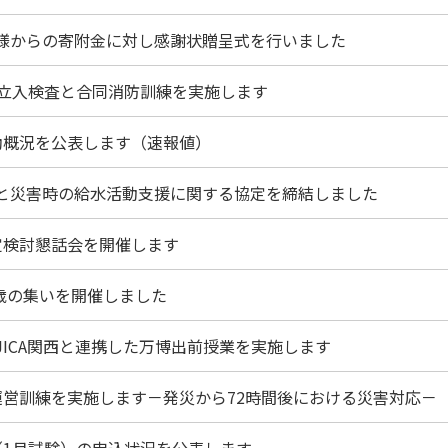
社様からの寄附金に対し感謝状贈呈式を行いました
う立入検査と合同消防訓練を実施します
助概況を公表します（速報値）
ーと災害時の給水活動支援に関する協定を締結しました
定検討懇話会を開催します
十歳の集いを開催しました
JICA関西と連携した万博出前授業を実施します
運営訓練を実施します－発災から72時間後における災害対応－
（1月試験）の申込状況を公表します