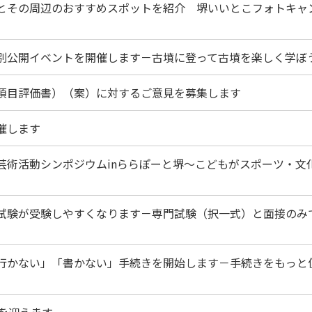
アとその周辺のおすすめスポットを紹介 堺いいとこフォトキャ
特別公開イベントを開催します－古墳に登って古墳を楽しく学ぼ
全項目評価書）（案）に対するご意見を募集します
催します
芸術活動シンポジウムinららぽーと堺～こどもがスポーツ・文
用試験が受験しやすくなります－専門試験（択一式）と面接のみ
「行かない」「書かない」手続きを開始します－手続きをもっと
年を迎えます