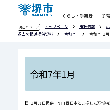
こ
の
くらし・手続き
子
ペ
ー
トップページ
市政情報
広
現在のページ
ジ
過去の報道提供資料
令和7年
令和7年1月
の
先
頭
で
す
令和7年1月
1月31日提供 NTT西日本と連携した万博