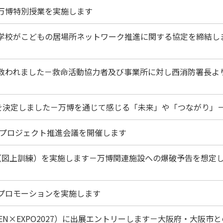
た万博特別授業を実施します
等学校がこどもの居場所ネットワーク推進に関する協定を締結し
が救われました－救命活動協力者及び事業所に対し西消防署長よ
賞作品を決定しました－万博を通じて感じる「未来」や「つながり」
」堺プロジェクト推進会議を開催します
練（図上訓練）を実施します－万博関連施設への爆破予告を想定
のプロモーションを実施します
EEN×EXPO2027）に出展エントリーします－大阪府・大阪市