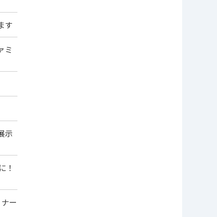
ます
ァミ
展示
に！
ミナー