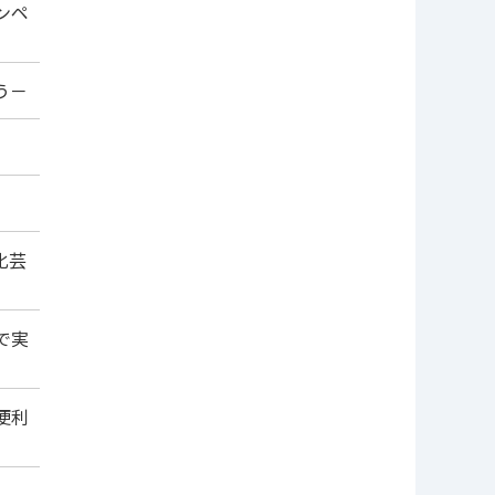
ンペ
う－
化芸
で実
便利