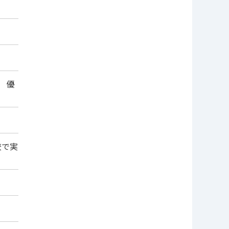
中 優
校で実