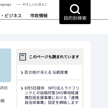
anguage
やさしいにほんご
・ビジネス
市政情報
目的別検索
このページも読まれています
匠の技が冴える 伝統産業
26日
8月5日提供 NPO法人ライフリ
ンクとの自殺対策SNS等地域連
携包括支援事業における「連携
光戦
自治体事業」協定を締結します