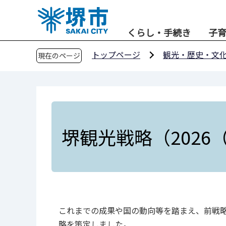
こ
の
くらし・手続き
子
ペ
ー
トップページ
観光・歴史・文
現在のページ
ジ
の
先
頭
で
す
堺観光戦略（2026
これまでの成果や国の動向等を踏まえ、前戦
略を策定しました。