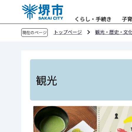
こ
の
くらし・手続き
子
ペ
ー
トップページ
観光・歴史・文
現在のページ
ジ
の
先
頭
で
す
観光