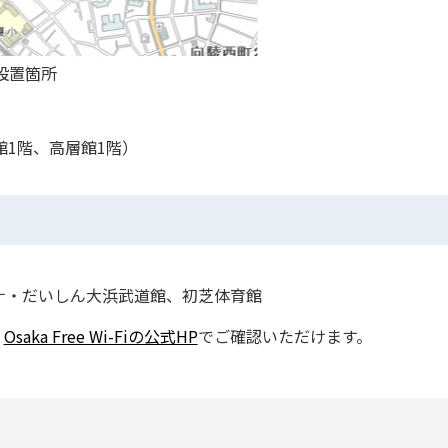
i設置箇所
館1階、高層館1階）
ナ・だいしん大浜武道館、初芝体育館
、
Osaka Free Wi-Fiの公式HP
でご確認いただけます。