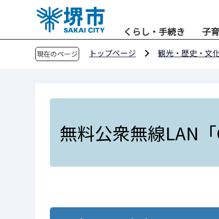
こ
の
くらし・手続き
子
ペ
ー
トップページ
観光・歴史・文
現在のページ
ジ
の
先
頭
で
す
無料公衆無線LAN「Osa