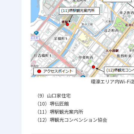
環濠エリア内Wi-F
（9）山口家住宅
（10）堺伝匠館
（11）堺駅観光案内所
（12）堺観光コンベンション協会