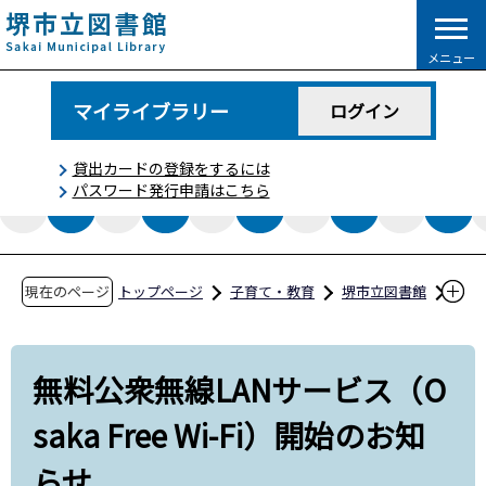
こ
の
メニュー
ペ
ー
マイライブラリー
ログイン
ジ
の
貸出カードの登録をするには
先
パスワード発行申請はこちら
頭
で
す
現在のページ
トップページ
子育て・教育
堺市立図書館
図書館からのお知らせ
無料公衆無線LANサービス（Osaka Free Wi-F
無料公衆無線LANサービス（O
i）開始のお知らせ
saka Free Wi-Fi）開始のお知
らせ