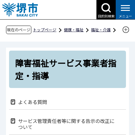
こ
の
目的別検索
メニュー
ペ
ー
現在のページ
トップページ
健康・福祉
福祉・介護
ジ
障害福祉
事業者向け情報
の
障害福祉サービス事業者指定・指導
先
障害福祉サービス事業者指
頭
で
定・指導
す
よくある質問
サービス管理責任者等に関する告示の改正に
ついて