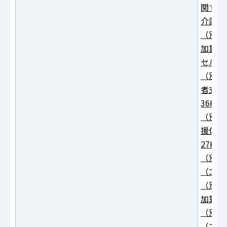
関する
介護）
（別紙
加算・
セル：2
（別紙
者支援
36KB
（別紙
援体制
27KB
（別紙
（エク
（別紙
加算（
（別紙
（エク