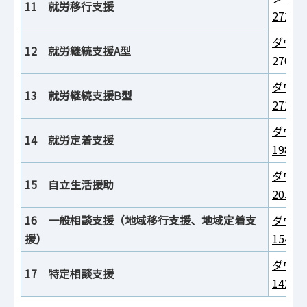
11 就労移行支援
272K
ダウン
12 就労継続支援A型
270K
ダウン
13 就労継続支援B型
271K
ダウン
14 就労定着支援
198K
ダウン
15 自立生活援助
205K
16 一般相談支援（地域移行支援、地域定着支
ダウン
援）
154K
ダウン
17 特定相談支援
142K