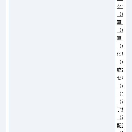
クセル
（別紙
算（エ
（別紙
算（エ
（別紙
化加算
（別紙
施設加
セル：2
（別紙
（エク
（別紙
了加算
（別紙
配置加