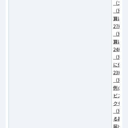
（エク
（別紙
算に関
27KB
（別紙
算に関
24KB
（別紙
に係る
23KB
（別紙
例の適
ビス等
クセル
（別紙
る基本
届出書