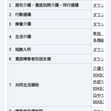
1 居宅介護・重度訪問介護・同行援護
ダウンロー
2 行動援護
ダウンロー
3 療養介護
ダウンロー
単独（ワー
4 生活介護
多機能型（
5 短期入所
ダウンロー
6 重度障害者包括支援
ダウンロー
介護サー
90KB）
外部サー
7 共同生活援助
89KB）
日中サー
86KB）
8 障害者支援施設
ダウンロー