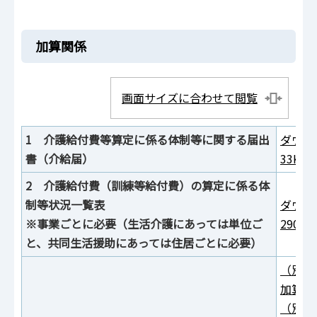
加算関係
画面サイズに合わせて閲覧
1 介護給付費等算定に係る体制等に関する届出
ダウン
書（介給届）
33KB
2 介護給付費（訓練等給付費）の算定に係る体
制等状況一覧表
ダウン
※事業ごとに必要（生活介護にあっては単位ご
290K
と、共同生活援助にあっては住居ごとに必要）
（別紙
加算（
（別紙