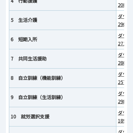
4 行動援護
208K
ダウン
5 生活介護
290K
ダウン
6 短期入所
271K
ダウン
7 共同生活援助
280K
ダウン
8 自立訓練（機能訓練）
257K
ダウン
9 自立訓練（生活訓練）
298K
ダウン
10 就労選択支援
189K
ダウン