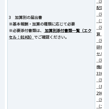
（別紙
配置加
（別紙
3 加算別の届出書
（エク
※基本報酬・加算の種類に応じて必要
（別紙
※必要添付書類は、
加算別添付書類一覧（エク
算（エ
セル：81KB）
でご確認ください。
（別紙
研修修
セル：2
（別紙
機能強
33KB
（別紙
（共同
29KB
（別紙
（エク