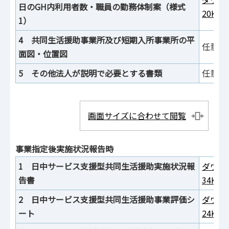
日のGH内利用者数・職員の勤務体制案（様式
20KB
1）
4 共同生活援助事業所及び短期入所事業所の平
任意様
面図・位置図
5 その他法人が説明で必要とする書類
任意様
画面サイズに合わせて閲覧
事業指定後実施状況報告時
1 日中サービス支援型共同生活援助実施状況報
ダウン
告書
34KB
2 日中サービス支援型共同生活援助事業評価シ
ダウン
ート
24KB