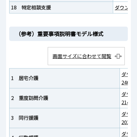
18 特定相談支援
ダウンロー
（参考）重要事項説明書モデル様式
画面サイズに合わせて閲覧
ダウン
1 居宅介護
246K
ダウン
2 重度訪問介護
214K
ダウン
3 同行援護
202K
ダウン