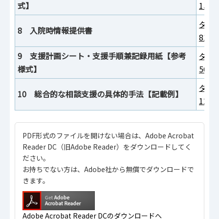
式】
15K
ダウ
8 入院時情報提供書
81K
9 支援計画シート・支援手順兼記録用紙【参考
ダウ
様式】
56K
ダウ
10 総合的な相談支援の具体的手法【記載例】
123
PDF形式のファイルを開けない場合は、Adobe Acrobat
Reader DC（旧Adobe Reader）をダウンロードしてく
ださい。
お持ちでない方は、Adobe社から無償でダウンロードで
きます。
Adobe Acrobat Reader DCのダウンロードへ