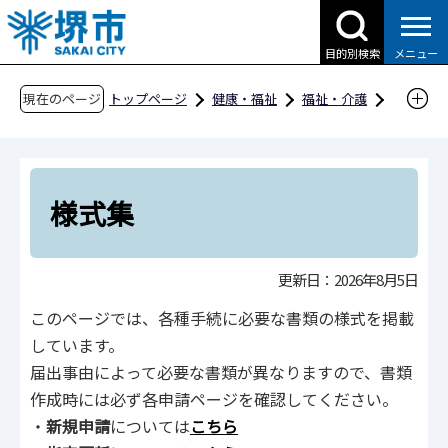
こ
の
目的別検索
メニュー
ペ
ー
現在のページ
トップページ
健康・福祉
福祉・介護
ジ
障害福祉
事業者向け情報
の
障害福祉サービス事業者指定・指導
様式集
先
頭
様式集
で
す
更新日：2026年8月5日
このページでは、各種手続に必要な書類の様式を掲載
しています。
届出事由によって必要な書類が異なりますので、書類
作成時には必ず各申請ページを確認してください。
・
新規申請
については
こちら