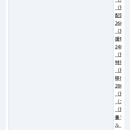
（別紙
配置等
26KB
（別紙
援特別
24KB
（別紙
特別加
（別紙
移行特
28KB
（別紙
（エク
（別紙
養マネ
ル：24