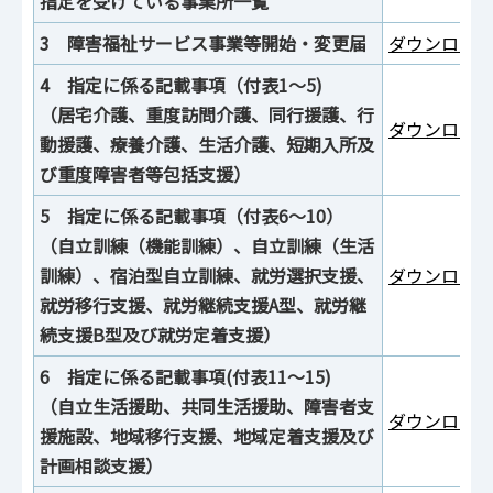
指定を受けている事業所一覧
3 障害福祉サービス事業等開始・変更届
ダウンロード
4 指定に係る記載事項（付表1～5)
（居宅介護、重度訪問介護、同⾏援護、⾏
ダウンロード
動援護、療養介護、⽣活介護、短期⼊所及
び重度障害者等包括⽀援）
5 指定に係る記載事項（付表6～10）
（⾃⽴訓練（機能訓練）、⾃⽴訓練（⽣活
訓練）、宿泊型⾃⽴訓練、就労選択⽀援、
ダウンロード
就労移⾏⽀援、就労継続⽀援A型、就労継
続⽀援B型及び就労定着⽀援）
6 指定に係る記載事項(付表11～15)
（⾃⽴⽣活援助、共同⽣活援助、障害者⽀
ダウンロード
援施設、地域移⾏⽀援、地域定着⽀援及び
計画相談⽀援）