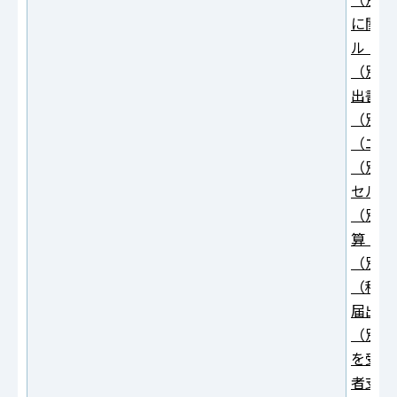
に関連
ル：27
（別紙
出書（
（別紙
（エク
（別紙
セル：2
（別紙
算（エ
（別紙
（移行
届出書
（別紙
を受給
者支援