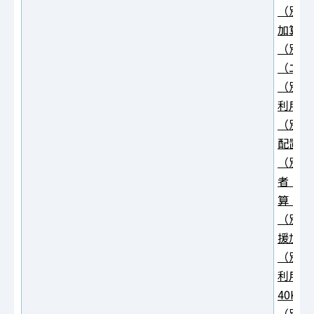
（別紙
加算（
（別紙
（エク
（別紙
利用加
（別紙
配置加
（別紙
者・精
算（エ
（別紙
援加算
（別紙
利用支
40KB
（別紙