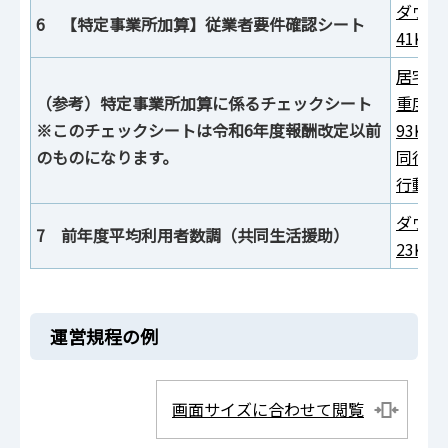
ダウン
6 【特定事業所加算】従業者要件確認シート
41KB
居宅介
（参考）特定事業所加算に係るチェックシート
重度訪
※このチェックシートは令和6年度報酬改定以前
93KB
のものになります。
同行援
行動援
ダウン
7 前年度平均利用者数調（共同生活援助）
23KB
運営規程の例
画面サイズに合わせて閲覧