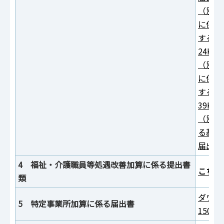
（別紙
に係る
する届
24KB
（別紙
に係る
する届
39KB
（別紙
る基本
届出書
4 福祉・介護職員等処遇改善加算に係る提出書
こちら
類
ダウン
5 特定事業所加算に係る届出書
150K