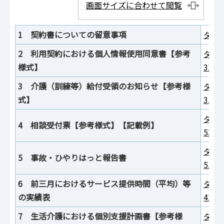
画面サイズに合わせて閲覧
1 契約書についての留意事項
ダウン
2 利用契約における個人情報使用同意書【参考
ダウ
様式】
32K
3 介護（訓練等）給付受領のお知らせ【参考様
ダウ
式】
35K
ダウ
4 相談受付票【参考様式】【記載例】
53K
ダウ
5 事故・ひやりはっと報告書
55K
6 前三月におけるサービス提供時間（平均）等
ダウ
の実績表
42K
7 生活介護における個別支援計画書【参考様
ダウ