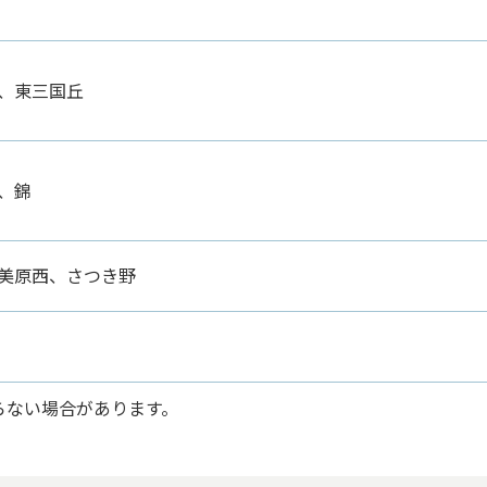
、東三国丘
、錦
美原西、さつき野
らない場合があります。