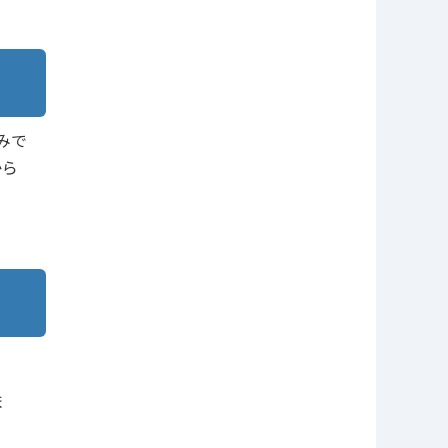
みで
から
ま