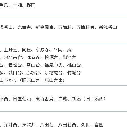
舌鳥、土師、野田
浅香山、光竜寺、新金岡東、五箇荘、五箇荘東、新浅香山
、上野芝、向丘、家原寺、平岡、鳳
、泉北高倉、はるみ、槙塚台、御池台
台、若松台、宮山台、福泉中央、桃山台、
多、城山台、赤坂台、新檜尾台、竹城台
山ひかり（旧原山台、原山台東）
下西、日置荘西、東百舌鳥、白鷺、新湊（旧：湊西）
、深井西、東深井、八田荘、八田荘西、久世、宮園