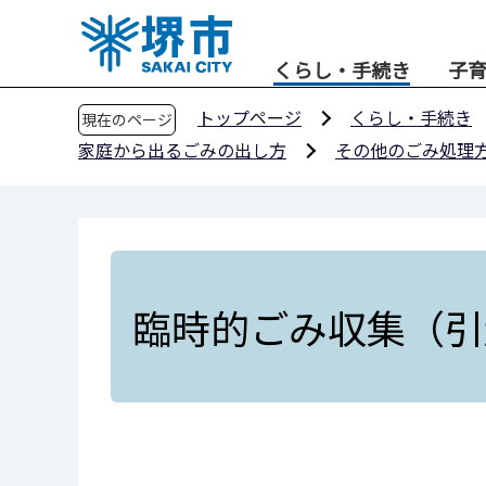
こ
の
くらし・手続き
子
ペ
ー
トップページ
くらし・手続き
現在のページ
ジ
家庭から出るごみの出し方
その他のごみ処理
の
先
頭
で
す
臨時的ごみ収集（引