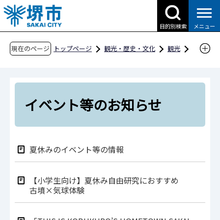
こ
の
目的別検索
メニュー
ペ
ー
現在のページ
トップページ
観光・歴史・文化
観光
ジ
イベント等のお知らせ
の
先
頭
イベント等のお知らせ
で
す
夏休みのイベント等の情報
【小学生向け】夏休み自由研究におすすめ
古墳×気球体験