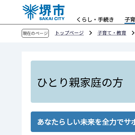
こ
の
くらし・手続き
子
ペ
ー
トップページ
子育て・教育
現在のページ
ジ
の
先
頭
で
す
ひとり親家庭の方
あなたらしい未来を全力でサ