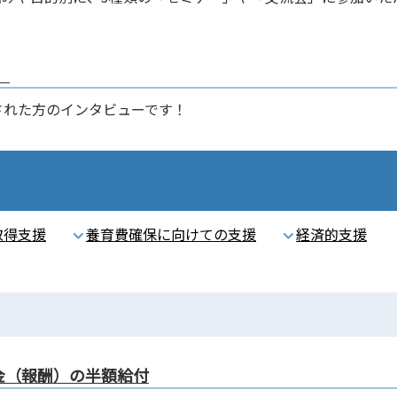
」
された方のインタビューです！
取得支援
養育費確保に向けての支援
経済的支援
金（報酬）の半額給付