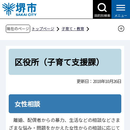
こ
の
目的別検索
メニュー
ペ
ー
現在のページ
トップページ
子育て・教育
ジ
子育て支援情報（さかい☆HUGはぐネット）
の
相談したい
先
母子家庭・寡婦・女性に関する相談
頭
区役所（子育て支援課）
で
区役所（子育て支援課）
す
更新日：2018年10月26日
女性相談
離婚、配偶者からの暴力、生活などの相談などさま
ざまな悩み・問題をかかえた女性からの相談に応じて