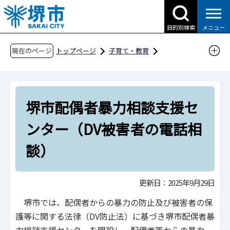
こ
の
目的別検索
メニュー
ペ
ー
現在のページ
トップページ
子育て・教育
ジ
子育て支援情報（さかい☆HUGはぐネット）
の
相談したい
DVに関する相談
先
配偶者暴力相談支援センター
堺市配偶者暴力相談支援セ
頭
で
堺市配偶者暴力相談支援センター（DV被害者の
ンター（DV被害者の電話相
す
電話相談）
談）
更新日：2025年9月29日
堺市では、配偶者からの暴力の防止及び被害者の保
護等に関する法律（DV防止法）に基づき堺市配偶者暴