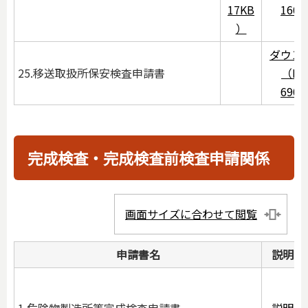
17KB
160
）
ダウン
25.移送取扱所保安検査申請書
（PD
690
完成検査・完成検査前検査申請関係
画面サイズに合わせて閲覧
申請書名
説明
1.危険物製造所等完成検査申請書
説明