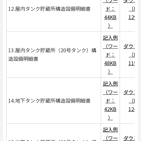
（ワー
ダウン
12.屋内タンク貯蔵所構造設備明細書
ド：
（PD
44KB
129
）
記入例
（ワー
ダウン
13.屋内タンク貯蔵所（20号タンク）構
ド：
（PD
造設備明細書
48KB
119
）
記入例
（ワー
ダウン
14.地下タンク貯蔵所構造設備明細書
ド：
（PD
42KB
124
）
記入例
（ワー
ダウン