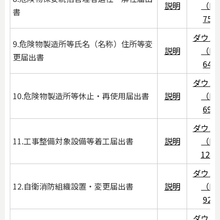
説明
（PD
書
75K
ダウン
9.危険物製造所等氏名（名称）住所等変
説明
（PD
更届出書
64K
ダウン
10.危険物製造所等休止・再使用届出書
説明
（PD
69K
ダウン
11.工事整備対象設備等着工届出書
説明
（PD
128
ダウン
12.自衛消防組織設置・変更届出書
説明
（PD
92K
ダウン