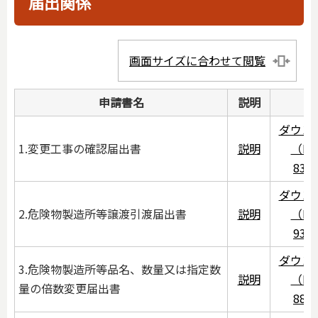
届出関係
画面サイズに合わせて閲覧
申請書名
説明
ダウン
1.変更工事の確認届出書
説明
（PD
83K
ダウン
2.危険物製造所等譲渡引渡届出書
説明
（PD
93K
ダウン
3.危険物製造所等品名、数量又は指定数
説明
（PD
量の倍数変更届出書
88K