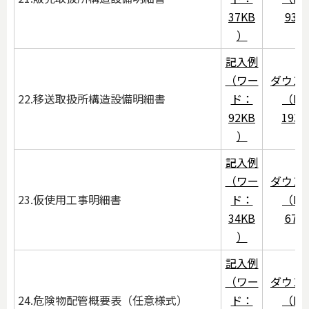
37KB
93K
）
記入例
（ワー
ダウン
22.移送取扱所構造設備明細書
ド：
（PD
92KB
193
）
記入例
（ワー
ダウン
23.仮使用工事明細書
ド：
（PD
34KB
67K
）
記入例
（ワー
ダウン
24.危険物配管概要表（任意様式）
ド：
（PD