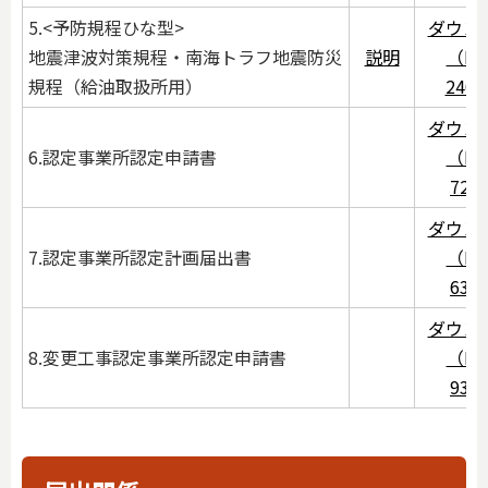
5.<予防規程ひな型>
ダウン
地震津波対策規程・南海トラフ地震防災
説明
（PD
規程（給油取扱所用）
240
ダウン
6.認定事業所認定申請書
（PD
72K
ダウン
7.認定事業所認定計画届出書
（PD
63K
ダウン
8.変更工事認定事業所認定申請書
（PD
93K