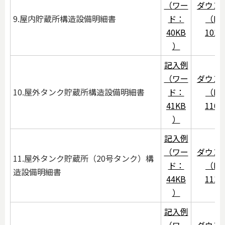
（ワー
ダウン
9.屋内貯蔵所構造設備明細書
ド：
（PD
40KB
101
）
記入例
（ワー
ダウン
10.屋外タンク貯蔵所構造設備明細書
ド：
（PD
41KB
110
）
記入例
（ワー
ダウン
11.屋外タンク貯蔵所（20号タンク）構
ド：
（PD
造設備明細書
44KB
111
）
記入例