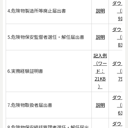
ダウン
4.危険物製造所等廃止届出書
説明
（PD
91K
ダウン
5.危険物保安監督者選任・解任届出書
説明
（PD
83K
記入例
（ワー
ダウン
6.実務経験証明書
ド：
（PD
21KB
79K
）
ダウン
7.危険物取扱者届出書
説明
（PD
63K
ダウン
8.危険物保安統括管理者選任・解任届出