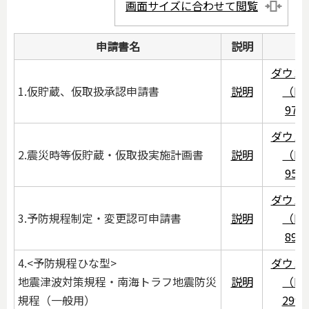
画面サイズに合わせて閲覧
申請書名
説明
ダウン
1.仮貯蔵、仮取扱承認申請書
説明
（PD
97K
ダウン
2.震災時等仮貯蔵・仮取扱実施計画書
説明
（PD
95K
ダウン
3.予防規程制定・変更認可申請書
説明
（PD
89K
4.<予防規程ひな型>
ダウン
地震津波対策規程・南海トラフ地震防災
説明
（PD
規程（一般用）
299