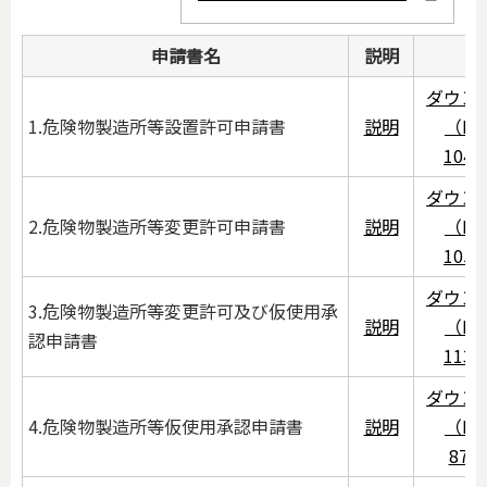
申請書名
説明
ダウン
1.危険物製造所等設置許可申請書
説明
（PD
104
ダウン
2.危険物製造所等変更許可申請書
説明
（PD
105
ダウン
3.危険物製造所等変更許可及び仮使用承
説明
（PD
認申請書
113
ダウン
4.危険物製造所等仮使用承認申請書
説明
（PD
87K