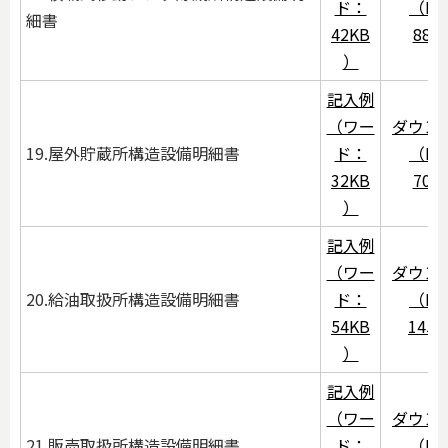
ド：
（PD
細書
42KB
88K
）
記入例
（ワー
ダウン
19.屋外貯蔵所構造設備明細書
ド：
（PD
32KB
70K
）
記入例
（ワー
ダウン
20.給油取扱所構造設備明細書
ド：
（PD
54KB
145
）
記入例
（ワー
ダウン
21.販売取扱所構造設備明細書
ド：
（PD