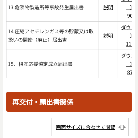
13.危険物製造所等事故発生届出書
説明
（PD
90K
ダウン
14.圧縮アセチレンガス等の貯蔵又は取
説明
（PD
扱いの開始（廃止）届出書
117
ダウン
15．相互応援協定成立届出書
（PD
87K
再交付・願出書関係
画面サイズに合わせて閲覧