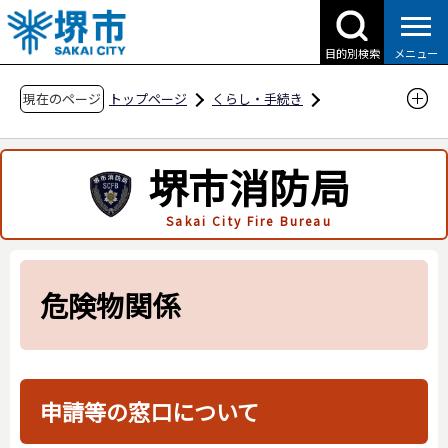
こ
の
目的別検索
メニュー
ペ
ー
現在のページ
トップページ
くらし・手続き
ジ
防災・災害・消防
消防関連
の
申請・届出用紙
危険物関係
堺市消防局
先
頭
Sakai City Fire Bureau
で
す
危険物関係
申請等の窓口について