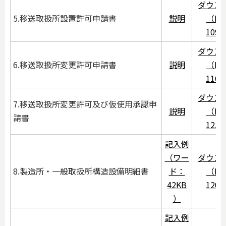
ダウン
5.移送取扱所設置許可申請書
説明
（PD
109
ダウン
6.移送取扱所変更許可申請書
説明
（PD
116
ダウン
7.移送取扱所変更許可及び仮使用承認申
説明
（PD
請書
125
記入例
（ワー
ダウン
8.製造所・一般取扱所構造設備明細書
ド：
（PD
42KB
120
）
記入例